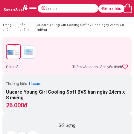
Đăng nhập
Trang
Sản
Uucare Young Girl Cooling Soft BVS ban ngày 24cm x 8
/
/
chủ
phẩm
miếng
Chia sẻ
Thêm vào danh sách yêu thích
Thương hiệu:
Uucare
Uucare Young Girl Cooling Soft BVS ban ngày 24cm x
8 miếng
26.000đ
Số lượng