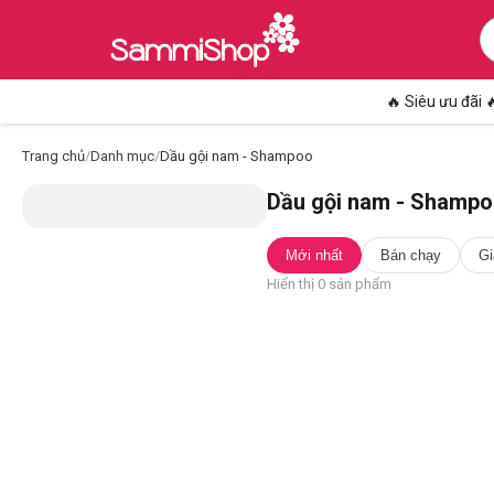
🔥 Siêu ưu đãi 
Trang chủ
/
Danh mục
/
Dầu gội nam - Shampoo
Dầu gội nam - Shamp
Mới nhất
Bán chạy
Gi
Hiển thị
0
sản phẩm