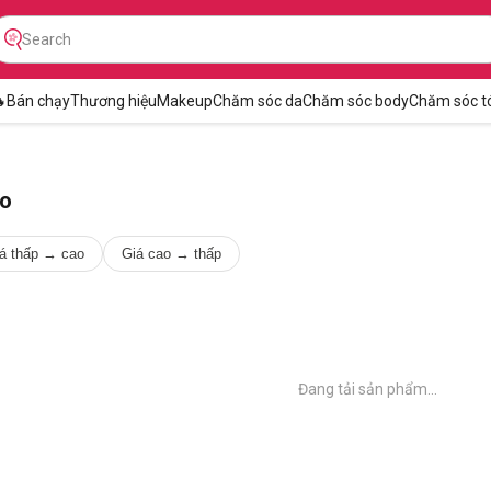

Bán chạy
Thương hiệu
Makeup
Chăm sóc da
Chăm sóc body
Chăm sóc t
oo
á thấp → cao
Giá cao → thấp
Đang tải sản phẩm...