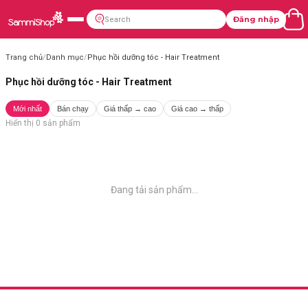
Đăng nhập
Trang chủ
/
Danh mục
/
Phục hồi dưỡng tóc - Hair Treatment
Phục hồi dưỡng tóc - Hair Treatment
Mới nhất
Bán chạy
Giá thấp → cao
Giá cao → thấp
Hiển thị
0
sản phẩm
Đang tải sản phẩm...