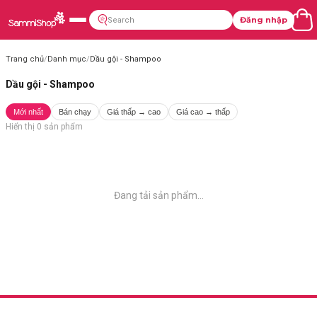
Đăng nhập
Trang chủ
/
Danh mục
/
Dầu gội - Shampoo
Dầu gội - Shampoo
Mới nhất
Bán chạy
Giá thấp → cao
Giá cao → thấp
Hiển thị
0
sản phẩm
Đang tải sản phẩm...