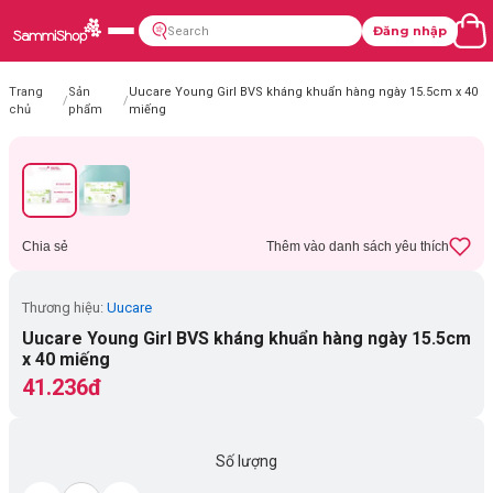
Đăng nhập
Trang
Sản
Uucare Young Girl BVS kháng khuẩn hàng ngày 15.5cm x 40
/
/
chủ
phẩm
miếng
Chia sẻ
Thêm vào danh sách yêu thích
Thương hiệu:
Uucare
Uucare Young Girl BVS kháng khuẩn hàng ngày 15.5cm
x 40 miếng
41.236đ
Số lượng