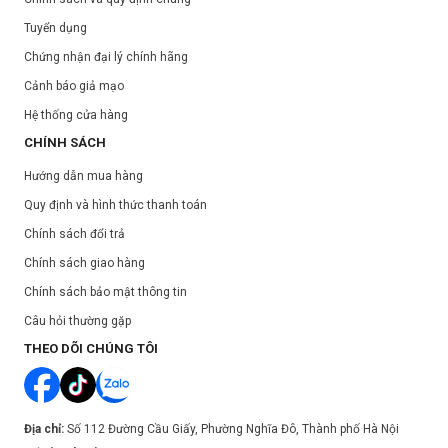
Sau đó, rửa kỹ bằng nước ấm
Tuyển dụng
Bảo quản:
Chứng nhận đại lý chính hãng
Tránh ánh nắng trực tiếp.
Cảnh báo giả mạo
Để nơi khô ráo, thoáng mát.
Hệ thống cửa hàng
Đậy nắp kín sau khi sử dụng.
CHÍNH SÁCH
Thông số sản phẩm:
Hướng dẫn mua hàng
Thương hiệu:
Round Lab
Quy định và hình thức thanh toán
Xuất xứ:
Hàn Quốc
Chính sách đổi trả
Nơi sản xuất:
Hàn Quốc
Chính sách giao hàng
Dung tích:
200ml
Chính sách bảo mật thông tin
Hạn sử dụng:
3 năm kể từ ngày sản xuất.
Ngày sản xuất:
Xem trên bao bì sản phẩm.
Câu hỏi thường gặp
THEO DÕI CHÚNG TÔI
Địa chỉ:
Số 112 Đường Cầu Giấy, Phường Nghĩa Đô, Thành phố Hà Nội