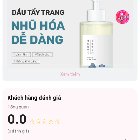
Xem thêm
Khách hàng đánh giá
Tổng quan
Loại da phù hợp:
0.0
Phù hợp mọi loại da
☆☆☆☆☆
Công dụng:
(
0
đánh giá)
Làm sạch kem chống nắng, lớp trang điểm một cách nhanh chóng.