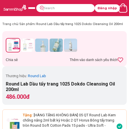
Đăng nhập
Trang chủ
/
Sản phẩm
/
Round Lab Dầu tẩy trang 1025 Dokdo Cleansing Oil 200ml
Chia sẻ
Thêm vào danh sách yêu thích
Thương hiệu:
Round Lab
Round Lab Dầu tẩy trang 1025 Dokdo Cleansing Oil
200ml
486.000đ
Tặng:
[HÀNG TẶNG KHÔNG BÁN] 05 QT Round Lab Kem
chống nắng 2ml bất kỳ Hoặc 2 QT Horus Bông tẩy trang
tròn Round Soft Cotton Pads 15 pads - Ultra Soft
-