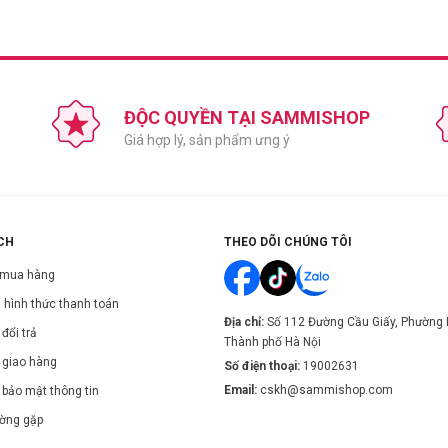
ĐỘC QUYỀN TẠI SAMMISHOP
Giá hợp lý, sản phẩm ưng ý
CH
THEO DÕI CHÚNG TÔI
, tăng độ đàn hồi.
 mua hàng
 da.
g cách hình thành một rào cản độ ẩm.
 hình thức thanh toán
Địa chỉ:
Số 112 Đường Cầu Giấy, Phường 
ng oxi hóa.
đổi trả
Thành phố Hà Nội
 giao hàng
Số điện thoại:
19002631
Email:
cskh@sammishop.com
 bảo mật thông tin
 khỏe mạnh.
ường gặp