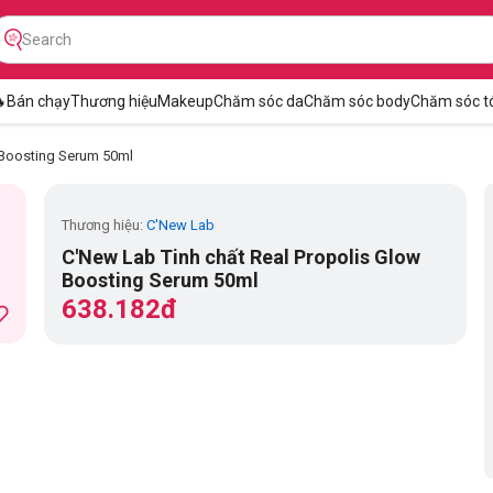

Bán chạy
Thương hiệu
Makeup
Chăm sóc da
Chăm sóc body
Chăm sóc t
 Boosting Serum 50ml
Thương hiệu:
C'New Lab
C'New Lab Tinh chất Real Propolis Glow
Boosting Serum 50ml
638.182đ