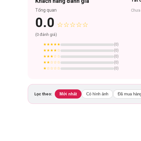
Khách hàng đánh giá
Tất c
Tổng quan
Chưa 
0.0
☆☆☆☆☆
(
0
đánh giá)
★★★★★
(
0
)
★★★★
☆
(
0
)
★★★
☆☆
(
0
)
★★
☆☆☆
(
0
)
★
☆☆☆☆
(
0
)
Lọc theo:
Mới nhất
Có hình ảnh
Đã mua hàn