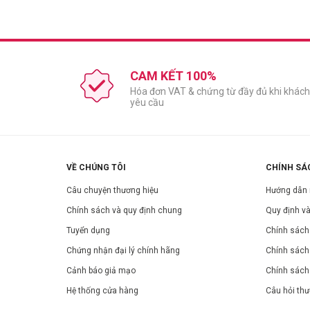
CAM KẾT 100%
Hóa đơn VAT & chứng từ đầy đủ khi khách
yêu cầu
Loại da phù hợp:
Phù hợp với da có nếp nhăn, lão hoá, da không đều màu.
Công dụng:
Tổ hợp 3 loại keo ong bản quyền (Đen, Đỏ, Xanh).
VỀ CHÚNG TÔI
CHÍNH SÁ
Sodium Hyaluronate: Dưỡng ẩm, cấp ẩm mạnh mẽ cho da
Câu chuyện thương hiệu
Hướng dẫn
Panthenol: Giảm ngứa hoặc thúc đẩy quá trình chữa lành
Betaine: Ngăn ngừa mất độ ẩm trên da và bảo vệ da bằn
Chính sách và quy định chung
Quy định và
Hạt giống Cassia Obtusifolia: Cung cấp dưỡng chất chố
Tuyển dụng
Chính sách 
Giữ ẩm trong một thời gian dài.
Chứng nhận đại lý chính hãng
Chính sách
Da trắng sáng, khỏe mạnh nhiều năng lượng.
Cảnh báo giả mạo
Chính sách
Mang lại sức sống cho làn da mệt mỏi và duy trì làn da
Hệ thống cửa hàng
Câu hỏi th
Chống oxi hóa cho làn da.