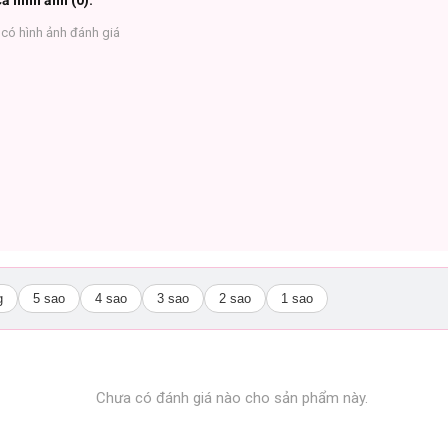
ả hình ảnh (
0
):
có hình ảnh đánh giá
g
5 sao
4 sao
3 sao
2 sao
1 sao
Chưa có đánh giá nào cho sản phẩm này.