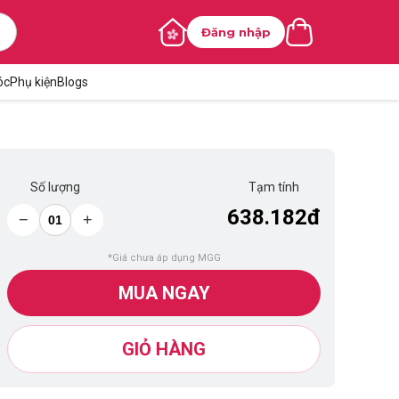
Đăng nhập
óc
Phụ kiện
Blogs
Số lượng
Tạm tính
638.182đ
−
+
*Giá chưa áp dụng MGG
MUA NGAY
GIỎ HÀNG