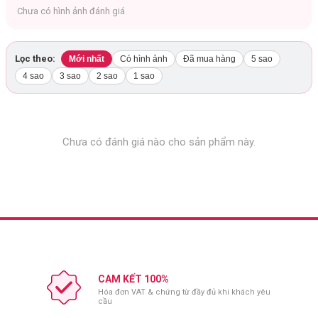
mờ vết nám có trên da, giúp da mịn màng và tươi sáng.
Chưa có hình ảnh đánh giá
Làm sạch da giúp trẻ hóa làn da và ngừa lão hóa.
Hỗ trợ ngăn các tác nhân gây dị ứng.
Lọc theo:
Mới nhất
Có hình ảnh
Đã mua hàng
5 sao
Làm dịu cảm giác sưng nhức khi bị mụn.
4 sao
3 sao
2 sao
1 sao
Chưa có đánh giá nào cho sản phẩm này.
CAM KẾT 100%
Hóa đơn VAT & chứng từ đầy đủ khi khách yêu
cầu