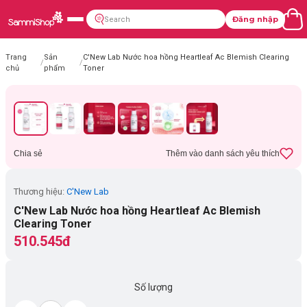
Đăng nhập
Trang
Sản
C'New Lab Nước hoa hồng Heartleaf Ac Blemish Clearing
/
/
chủ
phẩm
Toner
Chia sẻ
Thêm vào danh sách yêu thích
Thương hiệu:
C'New Lab
C'New Lab Nước hoa hồng Heartleaf Ac Blemish
Clearing Toner
510.545đ
Số lượng