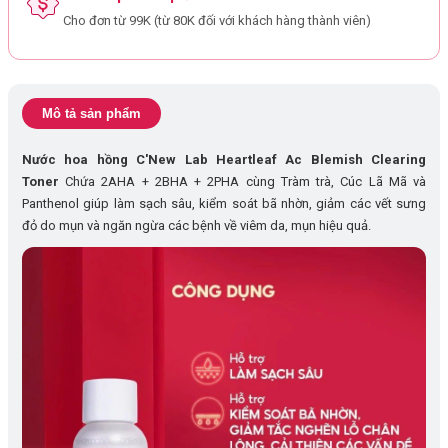
Cho đơn từ 99K (từ 80K đối với khách hàng thành viên)
Mô tả sản phẩm
Nước hoa hồng C'New Lab Heartleaf Ac Blemish Clearing
Toner
Chứa 2AHA + 2BHA + 2PHA cùng Tràm trà, Cúc Lã Mã và
Panthenol giúp làm sạch sâu, kiểm soát bã nhờn, giảm các vết sưng
đỏ do mụn và ngăn ngừa các bệnh về viêm da, mụn hiệu quả.