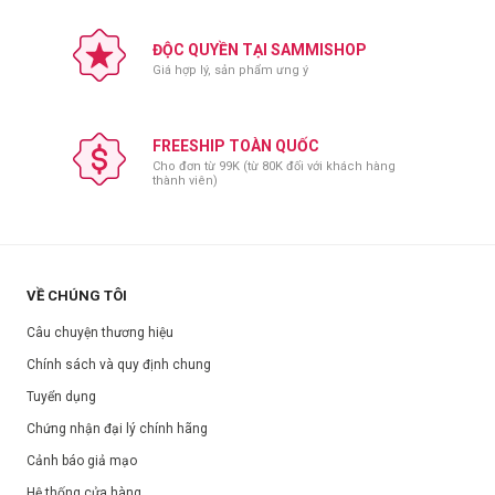
ĐỘC QUYỀN TẠI SAMMISHOP
Giá hợp lý, sản phẩm ưng ý
Hướng dẫn sử dụng:
Làm sạch mặt( tẩy trang, sửa rửa mặt) để giúp dưỡng chất có thể
FREESHIP TOÀN QUỐC
thấm vào da nhanh chóng.
Cho đơn từ 99K (từ 80K đối với khách hàng
thành viên)
Lấy một lượng toner vừa đủ thoa đều trên da sạch hoặc sử dụng
một miếng bông với toner và lau nhẹ nhàng.
Vỗ nhẹ để da hấp thụ tốt hơn.
Lưu ý: Chỉ sử dụng ngoài da, tránh tiếp xúc với mắt.
VỀ CHÚNG TÔI
Bảo quản:
Câu chuyện thương hiệu
Để nơi khô ráo, thoáng mát.
Chính sách và quy định chung
Tránh ánh nắng trực tiếp.
Tuyển dụng
Đóng nắp sau khi sử dụng.
Chứng nhận đại lý chính hãng
Thông số sản phẩm:
Cảnh báo giả mạo
Thương hiệu:
C'New Lab
Hệ thống cửa hàng