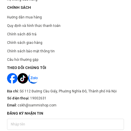
Xuất xứ:
Hàn Quốc
CHÍNH SÁCH
Nơi sản xuất:
Hàn Quốc
Dung tích: 150
ml
Hướng dẫn mua hàng
Hạn sử dụng:
Xem trên bao bì sản phẩm.
Quy định và hình thức thanh toán
Ngày sản xuất:
Xem trên bao bì sản phẩm.
Chính sách đổi trả
Chính sách giao hàng
Chính sách bảo mật thông tin
Câu hỏi thường gặp
THEO DÕI CHÚNG TÔI
Địa chỉ:
Số 112 Đường Cầu Giấy, Phường Nghĩa Đô, Thành phố Hà Nội
Số điện thoại:
19002631
Email:
cskh@sammishop.com
ĐĂNG KÝ NHẬN TIN