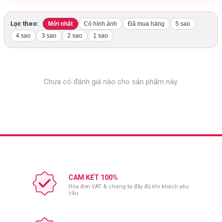
Nơi sản xuất:
Việt Nam
Lọc theo:
Mới nhất
Có hình ảnh
Đã mua hàng
5 sao
4 sao
3 sao
2 sao
1 sao
Chưa có đánh giá nào cho sản phẩm này.
CAM KẾT 100%
Hóa đơn VAT & chứng từ đầy đủ khi khách yêu
cầu