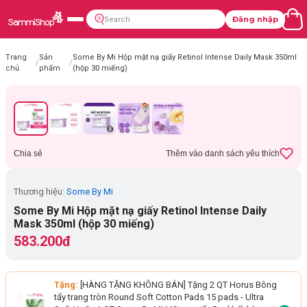
Đăng nhập
Trang
Sản
Some By Mi Hộp mặt nạ giấy Retinol Intense Daily Mask 350ml
/
/
chủ
phẩm
(hộp 30 miếng)
Chia sẻ
Thêm vào danh sách yêu thích
Thương hiệu:
Some By Mi
Some By Mi Hộp mặt nạ giấy Retinol Intense Daily
Mask 350ml (hộp 30 miếng)
583.200đ
Tặng:
[HÀNG TẶNG KHÔNG BÁN] Tặng 2 QT Horus Bông
tẩy trang tròn Round Soft Cotton Pads 15 pads - Ultra