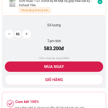
Soft Hoặc 1 QT Some By Mi Mặt nạ giấy Real bất kỳ
-
Default Title
Hàng tặng không bán
Số lượng
−
+
Tạm tính
583.200đ
*Giá chưa áp dụng MGG
MUA NGAY
GIỎ HÀNG
Cam kết 100%
Hóa đơn VAT & chứng từ đầy đủ khi khách yêu cầu