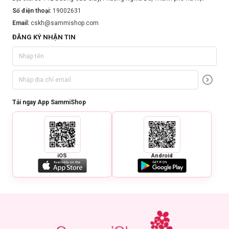
Số điện thoại:
19002631
Email:
cskh@sammishop.com
ĐĂNG KÝ NHẬN TIN
Bảo quản:
Để nơi khô ráo, thoáng mát.
Tải ngay App SammiShop
Tránh ánh nắng trực tiếp.
Đóng nắp sau khi sử dụng.
Thông số sản phẩm:
Thương hiệu:
Some By Mi
iOS
Android
Xuất xứ:
Hàn Quốc
Nơi sản xuất:
Hàn Quốc
Dung tích:
350ml (hộp 30 miếng)
Hạn sử dụng:
24 tháng
Ngày sản xuất:
Xem trên bao bì sản phẩm.