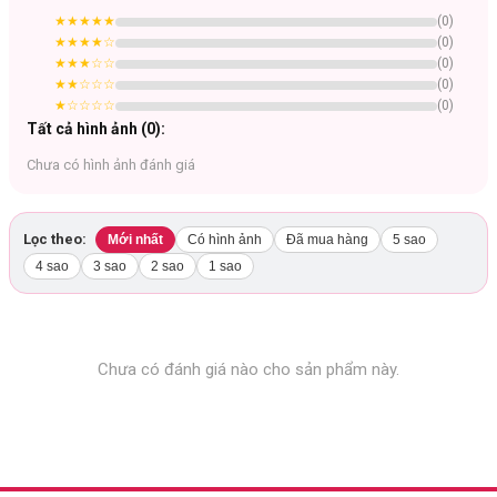
Thu nhỏ lỗ chân lông
★★★★★
(
0
)
Cấp ẩm cho da căng bóng chuẩn "Làn Da Thủy Tinh"
★★★★
☆
(
0
)
★★★
☆☆
(
0
)
Thành phần thuần chay thực vật, không gây kích ứng
★★
☆☆☆
(
0
)
Đắp mỗi ngày sẽ giúp gia dưỡng sáng, mờ nếp nhăn
★
☆☆☆☆
(
0
)
Tất cả hình ảnh (
0
):
Chưa có hình ảnh đánh giá
Lọc theo:
Mới nhất
Có hình ảnh
Đã mua hàng
5 sao
4 sao
3 sao
2 sao
1 sao
Chưa có đánh giá nào cho sản phẩm này.