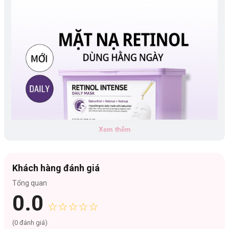
Xem thêm
Khách hàng đánh giá
Tổng quan
0.0
Loại da phù hợp:
☆☆☆☆☆
Phù hợp với mọi loại da
Công dụng:
(
0
đánh giá)