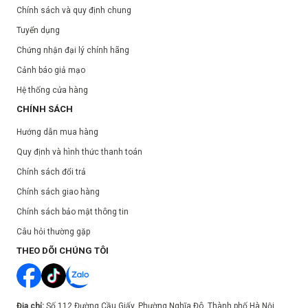
Hướng dẫn sử dụng:
Chính sách và quy định chung
Sau khi rửa mặt và dùng toner, lấy một mặt nạ cho lên da.
Tuyển dụng
Tháo mặt nạ sau 20 phút và nhẹ nhàng để lại tinh chất còn lại trên
Chứng nhận đại lý chính hãng
da.
Cảnh báo giả mạo
Khuyến khích sử dụng vào buổi tối và nhớ thoa kem chống nắng
Hệ thống cửa hàng
vào ban ngày
CHÍNH SÁCH
Hướng dẫn mua hàng
Quy định và hình thức thanh toán
Chính sách đổi trả
Chính sách giao hàng
Chính sách bảo mật thông tin
Câu hỏi thường gặp
THEO DÕI CHÚNG TÔI
Địa chỉ:
Số 112 Đường Cầu Giấy, Phường Nghĩa Đô, Thành phố Hà Nội