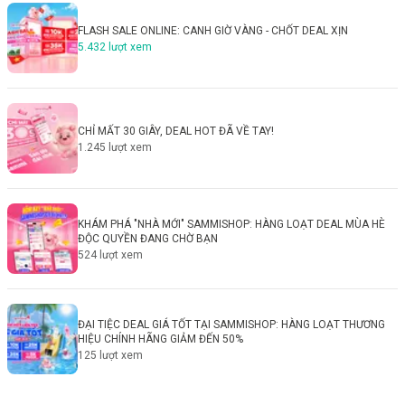
FLASH SALE ONLINE: CANH GIỜ VÀNG - CHỐT DEAL XỊN
5.432
lượt xem
CHỈ MẤT 30 GIÂY, DEAL HOT ĐÃ VỀ TAY!
1.245
lượt xem
KHÁM PHÁ "NHÀ MỚI" SAMMISHOP: HÀNG LOẠT DEAL MÙA HÈ
ĐỘC QUYỀN ĐANG CHỜ BẠN
524
lượt xem
ĐẠI TIỆC DEAL GIÁ TỐT TẠI SAMMISHOP: HÀNG LOẠT THƯƠNG
HIỆU CHÍNH HÃNG GIẢM ĐẾN 50%
125
lượt xem