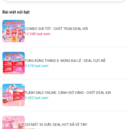
Bài viết nổi bật
COMBO GIÁ TỐT - CHỐT TRỌN DEAL HỜI
12.345
lượt xem
TƯNG BỪNG THÁNG 8: MỪNG ĐẠI LỄ - DEAL CỰC MÊ
9.678
lượt xem
FLASH SALE ONLINE: CANH GIỜ VÀNG - CHỐT DEAL XỊN
5.432
lượt xem
CHỈ MẤT 30 GIÂY, DEAL HOT ĐÃ VỀ TAY!