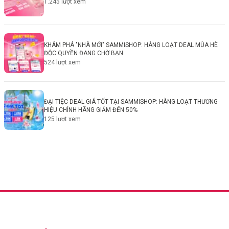
1.245
lượt xem
KHÁM PHÁ "NHÀ MỚI" SAMMISHOP: HÀNG LOẠT DEAL MÙA HÈ
ĐỘC QUYỀN ĐANG CHỜ BẠN
524
lượt xem
ĐẠI TIỆC DEAL GIÁ TỐT TẠI SAMMISHOP: HÀNG LOẠT THƯƠNG
HIỆU CHÍNH HÃNG GIẢM ĐẾN 50%
125
lượt xem