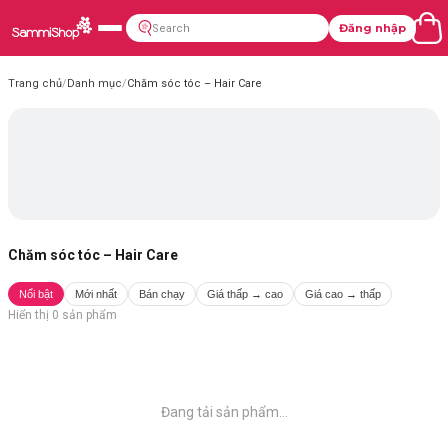
Đăng nhập
Trang chủ
/
Danh mục
/
Chăm sóc tóc – Hair Care
Chăm sóc tóc – Hair Care
Nổi bật
Mới nhất
Bán chạy
Giá thấp → cao
Giá cao → thấp
Hiển thị
0
sản phẩm
Đang tải sản phẩm...