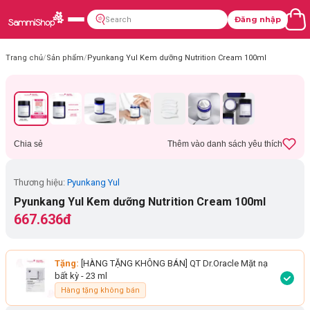
Đăng nhập
Trang chủ
/
Sản phẩm
/
Pyunkang Yul Kem dưỡng Nutrition Cream 100ml
Chia sẻ
Thêm vào danh sách yêu thích
Thương hiệu:
Pyunkang Yul
Pyunkang Yul Kem dưỡng Nutrition Cream 100ml
667.636đ
Tặng:
[HÀNG TẶNG KHÔNG BÁN] QT Dr.Oracle Mặt nạ
bất kỳ
- 23 ml
Hàng tặng không bán