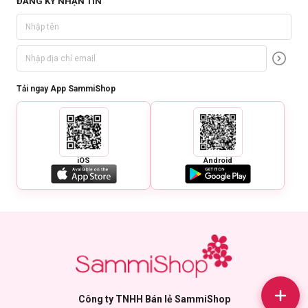
ĐĂNG KÝ NHẬN TIN
Tải ngay App SammiShop
iOS
Android
Công ty TNHH Bán lẻ SammiShop