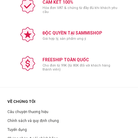
Để nơi khô ráo, thoáng mát.
CAM KẾT 100%
Hóa đơn VAT & chứng từ đầy đủ khi khách yêu
Tránh ánh nắng trực tiếp.
cầu
Đóng nắp sau khi sử dụng.
Thông số sản phẩm:
ĐỘC QUYỀN TẠI SAMMISHOP
Thương hiệu:
Pyunkang Yul
Giá hợp lý, sản phẩm ưng ý
Xuất xứ:
Hàn Quốc
Nơi sản xuất:
Hàn Quốc
FREESHIP TOÀN QUỐC
Dung tích:
100ml
Cho đơn từ 99K (từ 80K đối với khách hàng
Hạn sử dụng:
Xem trên bao bì sản phẩm.
thành viên)
Ngày sản xuất:
Xem trên bao bì sản phẩm.
VỀ CHÚNG TÔI
Câu chuyện thương hiệu
Chính sách và quy định chung
Tuyển dụng