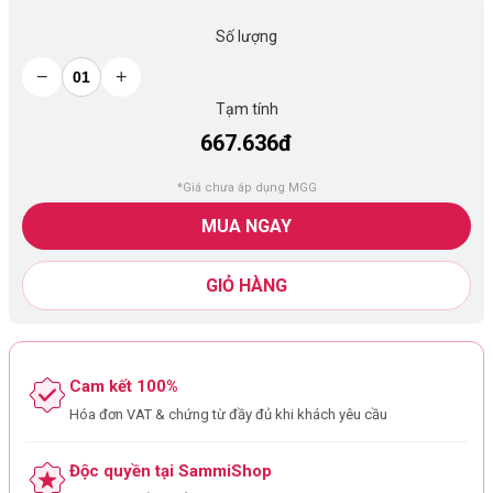
Số lượng
−
+
Tạm tính
667.636đ
*Giá chưa áp dụng MGG
MUA NGAY
GIỎ HÀNG
Cam kết 100%
Hóa đơn VAT & chứng từ đầy đủ khi khách yêu cầu
Độc quyền tại SammiShop