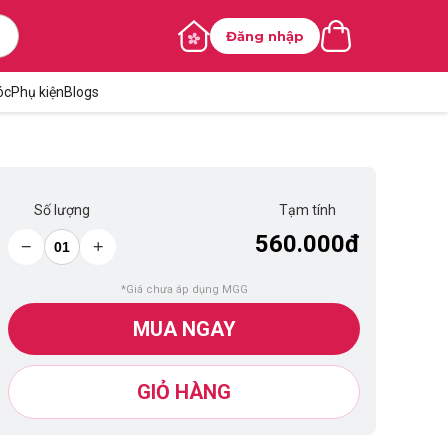
Đăng nhập
óc
Phụ kiện
Blogs
Số lượng
Tạm tính
560.000đ
−
+
*Giá chưa áp dụng MGG
MUA NGAY
GIỎ HÀNG