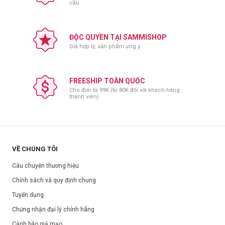
cầu
Mang lại lớp nền mỏng nhẹ, mịn lì, mịn màng như da thật
Độ kiềm dầu lên đến 10h
Bảo vệ da khỏi ánh nắng với chỉ số SPF50 PA+++
ĐỘC QUYỀN TẠI SAMMISHOP
Giá hợp lý, sản phẩm ưng ý
Công nghệ Long Lasting Fitting System: Cơ chế hạt dầu dễ bay hơi,
tan đều trên da tạo thành lớp màng film former bảo vệ da, tăng độ
bền màu.
FREESHIP TOÀN QUỐC
Công nghệ Soft Focusing Effect & Sebum Control: Tạo nên các hạt
Cho đơn từ 99K (từ 80K đối với khách hàng
chất siêu mịn, cấu trúc rỗng hấp thụ dầu và mồ hôi trên da.
thành viên)
VỀ CHÚNG TÔI
Câu chuyện thương hiệu
Chính sách và quy định chung
Tuyển dụng
Chứng nhận đại lý chính hãng
Cảnh báo giả mạo