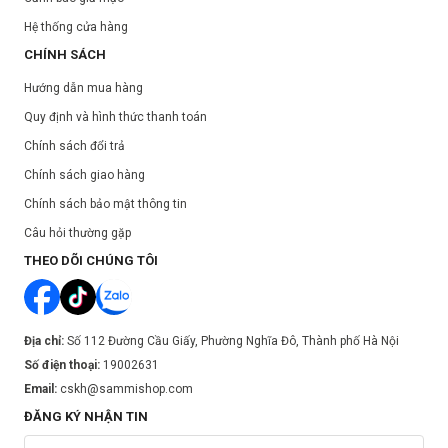
Hệ thống cửa hàng
CHÍNH SÁCH
Hướng dẫn mua hàng
Quy định và hình thức thanh toán
Chính sách đổi trả
Chính sách giao hàng
Hướng dẫn sử dụng:
Chính sách bảo mật thông tin
Nhấn một lượng vừa đủ kem nền và dùng mút/cọ tán đều lên mặt.
Câu hỏi thường gặp
Có thể tăng cường che phủ bằng cách dặm thêm nhiều lớp phấn
THEO DÕI CHÚNG TÔI
nước cho đến khi cảm thấy lớp nền hoàn hảo.
Bảo quản:
Tránh ánh nắng trực tiếp.
Địa chỉ:
Số 112 Đường Cầu Giấy, Phường Nghĩa Đô, Thành phố Hà Nội
Số điện thoại:
Để nơi khô ráo, thoáng mát.
19002631
Email:
cskh@sammishop.com
Đậy kín nắp sau khi sử dụng.
ĐĂNG KÝ NHẬN TIN
Thông số sản phẩm: