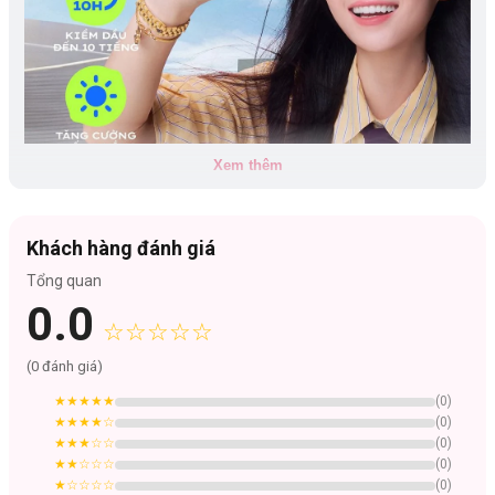
Xem thêm
Khách hàng đánh giá
Tổng quan
0.0
Loại da phù hợp:
☆☆☆☆☆
Phù hợp da hỗn hợp thiên dầu
(
0
đánh giá)
★★★★★
(
0
)
★★★★
☆
(
0
)
★★★
☆☆
(
0
)
★★
☆☆☆
(
0
)
★
☆☆☆☆
(
0
)