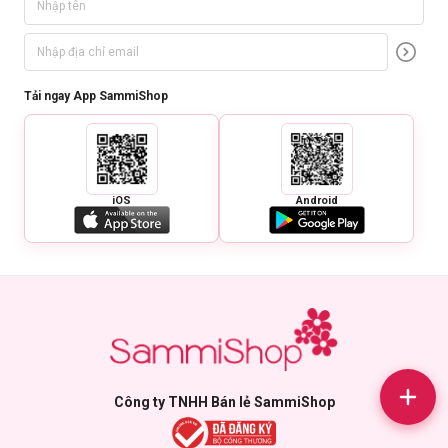
Thương hiệu:
Lemonade
Xuất xứ:
Việt Nam
Nơi sản xuất:
Hàn Quốc
Khối lượng:
15g
Tải ngay App SammiShop
Hạn sử dụng:
12 tháng sau khi mở nắp.
Ngày sản xuất:
Xem trên bao bì sản phẩm.
iOS
Android
Công ty TNHH Bán lẻ SammiShop