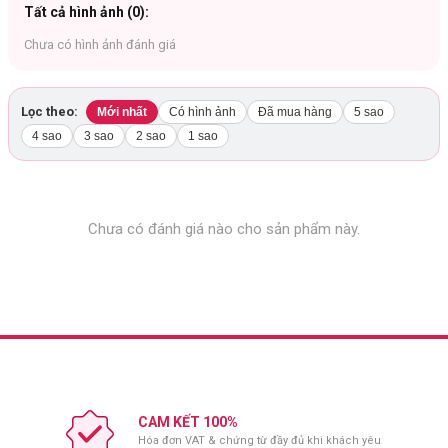
Tất cả hình ảnh (
0
):
Chưa có hình ảnh đánh giá
Lọc theo:
Mới nhất
Có hình ảnh
Đã mua hàng
5 sao
4 sao
3 sao
2 sao
1 sao
Chưa có đánh giá nào cho sản phẩm này.
Màu sắc:
#A00 Extra Light
- Da trắng sáng
#A01 Light
- Da trung bình sáng
#A02 Medium
Light
- Da trung bình ngăm
CAM KẾT 100%
Công dụng:
Hóa đơn VAT & chứng từ đầy đủ khi khách yêu