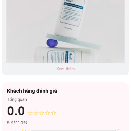
Xem thêm
Khách hàng đánh giá
Tổng quan
Loại da phù hợp:
0.0
Phù hợp với mọi làn da, đặc biệt là da nhạy cảm.
☆☆☆☆☆
Da mụn.
(
0
đánh giá)
Da thiếu ẩm - thiếu nước.