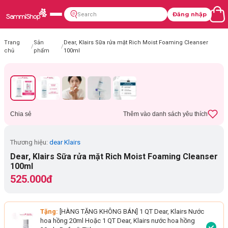
Đăng nhập
Trang
Sản
Dear, Klairs Sữa rửa mặt Rich Moist Foaming Cleanser
/
/
chủ
phẩm
100ml
Chia sẻ
Thêm vào danh sách yêu thích
Thương hiệu:
dear Klairs
Dear, Klairs Sữa rửa mặt Rich Moist Foaming Cleanser
100ml
525.000đ
Tặng:
[HÀNG TẶNG KHÔNG BÁN] 1 QT Dear, Klairs Nước
hoa hồng 20ml Hoặc 1 QT Dear, Klairs nước hoa hồng