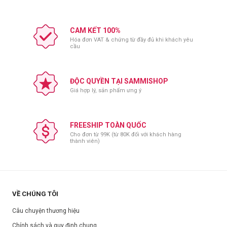
CAM KẾT 100%
Hóa đơn VAT & chứng từ đầy đủ khi khách yêu
cầu
ĐỘC QUYỀN TẠI SAMMISHOP
Giá hợp lý, sản phẩm ưng ý
FREESHIP TOÀN QUỐC
Cho đơn từ 99K (từ 80K đối với khách hàng
thành viên)
Thành phần:
Aqua (Water), Sodium Lauroyl Sarcosinate, Glycerin, Propylene Glycol,
Lauric Acid, Caprylic/Capric Triglyceride, Dimethyl Sulfone, Betaine,
Stearic Acid, Glycyrrhiza Glabra (Licorice) Root Extract, Potassium
VỀ CHÚNG TÔI
Hydroxide, Chamaecyparis Obtusa Water, Ananas Sativus (Pineapple)
Câu chuyện thương hiệu
Fruit Extract, Butylene Glycol, Chlorphenesin, Melaleuca Alternifolia
(Tea Tree) Leaf Oil, Paeonia Suffruticosa Root Extract, Illicium Verum
Chính sách và quy định chung