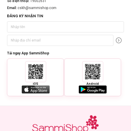
Số điện thoại:
19002631
thoa và massage nhẹ nhàng lên toàn bộ da mặt và cổ.
Email:
cskh@sammishop.com
Rửa lại bằng nước sạch.
ĐĂNG KÝ NHẬN TIN
Sử dụng 2 lần/ngày vào buổi sáng và tối để làm sạch da.
Tải ngay App SammiShop
iOS
Android