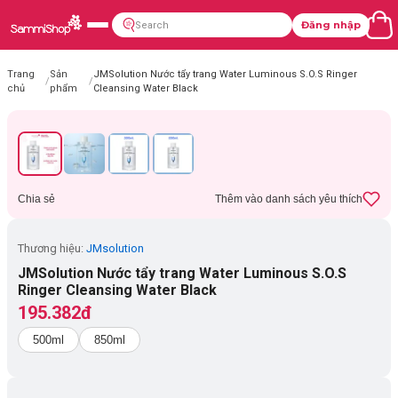
Đăng nhập
Trang
Sản
JMSolution Nước tẩy trang Water Luminous S.O.S Ringer
/
/
chủ
phẩm
Cleansing Water Black
Chia sẻ
Thêm vào danh sách yêu thích
Thương hiệu:
JMsolution
JMSolution Nước tẩy trang Water Luminous S.O.S
Ringer Cleansing Water Black
195.382đ
500ml
850ml