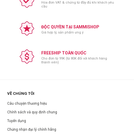
Hóa đơn VAT & chứng từ đầy đủ khi khách yêu
Thông số sản phẩm:
cầu
Thương hiệu:
JMsolution
Xuất xứ:
Hàn Quốc
ĐỘC QUYỀN TẠI SAMMISHOP
Nơi sản xuất:
Hàn Quốc
Giá hợp lý, sản phẩm ưng ý
Dung tích:
500ml và 850ml
Hạn sử dụng:
Xem trên bao bì sản phẩm.
FREESHIP TOÀN QUỐC
Ngày sản xuất:
Xem trên bao bì sản phẩm.
Cho đơn từ 99K (từ 80K đối với khách hàng
thành viên)
VỀ CHÚNG TÔI
Câu chuyện thương hiệu
Chính sách và quy định chung
Tuyển dụng
Chứng nhận đại lý chính hãng