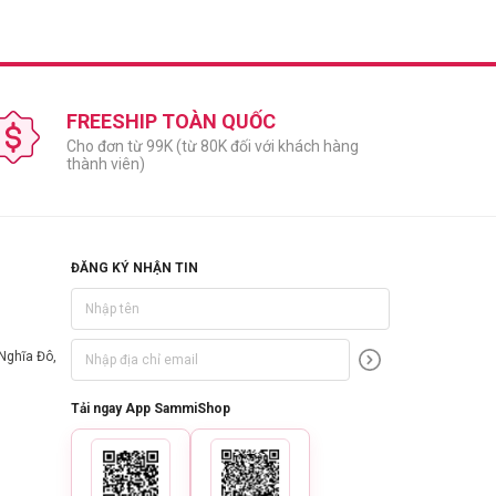
 chai nước hoa không bị biến chất, mất mùi.
FREESHIP TOÀN QUỐC
Cho đơn từ 99K (từ 80K đối với khách hàng
thành viên)
ĐĂNG KÝ NHẬN TIN
Nghĩa Đô,
Tải ngay App SammiShop