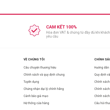
Hướng dẫn sử dụng:
Hướng vòi xịt vào vị trí cần xịt, cách cơ thể khoảng 5 - 1
Xịt ở những vùng cơ thể để hương thơm khuếch tán và giữ
Hạn chế xịt trực tiếp lên quần áo và đồ trang sức. Cất 
CAM KẾT 100%
Bảo quản:
Hóa đơn VAT & chứng từ đầy đủ khi khách
Tránh ánh nắng trực tiếp.
yêu cầu
Để nơi khô ráo, thoáng mát.
Đậy nắp kín sau khi sử dụng.
Thông số sản phẩm:
VỀ CHÚNG TÔI
CHÍNH SÁ
Thương hiệu:
Cyrus Parfums
Câu chuyện thương hiệu
Hướng dẫn
Xuất xứ:
Pháp
Chính sách và quy định chung
Quy định và
Nơi sản xuất:
Pháp
Tuyển dụng
Chính sách 
Dung tích:
100ml
Hạn sử dụng:
Xem trên bao bì sản phẩm.
Chứng nhận đại lý chính hãng
Chính sách
Ngày sản xuất:
Xem trên bao bì sản phẩm.
Cảnh báo giả mạo
Chính sách
Hệ thống cửa hàng
Câu hỏi th