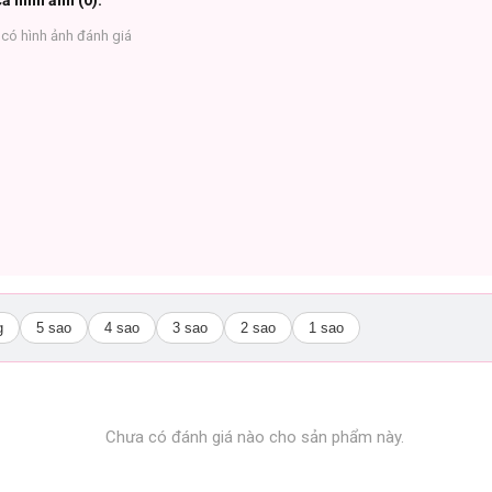
ả hình ảnh (
0
):
có hình ảnh đánh giá
ặc trưng lôi cuốn rất riêng. Ta có thế cảm thấy sự mạnh mẽ, sang trọng của h
êu.
g
5 sao
4 sao
3 sao
2 sao
1 sao
 ngọt ngào, trong veo của hoa hồng, dịu dàng, lãng mạn của lá violet và thanh
Chưa có đánh giá nào cho sản phẩm này.
y mùi hương ấm áp của gỗ Cashmeran, mùi xạ hương tự nhiên của Ambrette và A
lãm đầy bí ẩn.