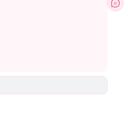
ương gỗ hòa quyện cùng mùi hương cỏ cây thơm mát của tinh dầu
 thoát với hương thảo dược Galbanum… tất cả nhanh chóng bộc lộ
mbrox đầy đặn ùa về - mạnh mẽ, tự tin nhưng lại điềm đạm như