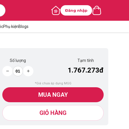
Đăng nhập
óc
Phụ kiện
Blogs
Số lượng
Tạm tính
1.767.273đ
−
+
*Giá chưa áp dụng MGG
MUA NGAY
GIỎ HÀNG