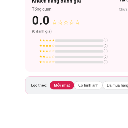
Khách hàng đánh giá
Tất c
Tổng quan
Chưa 
0.0
☆☆☆☆☆
(
0
đánh giá)
★★★★★
(
0
)
★★★★
☆
(
0
)
Tầng hương:
★★★
☆☆
(
0
)
★★
☆☆☆
(
0
)
Hương đầu:
★
☆☆☆☆
(
0
)
Ở Writer, từng tầng hương thiên nhiên đều có nét đ
cam Bergamot, của rau mùi và sự ấm áp của hồng ti
Hương giữa:
Lọc theo:
Mới nhất
Có hình ảnh
Đã mua hàn
Tầng hương kế tiếp là sự pha trộn tuyệt vời giữa vị
sự quyến rũ đến mê hoặc lòng người.
Hương cuối:
Khi dư vị cỏ cây dần chìm vào quên lãng thì lúc nà
chính tính cách ẩn sâu bên trong người đàn ông lịch 