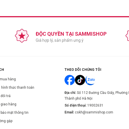
0 cm.
 mùi được lâu nhất như cổ tay, sau gáy, giữa ngực...
nước hoa ở những nơi thoáng mát, không bị ánh nắng chiếu trực tiếp vào sẽ giúp
ĐỘC QUYỀN TẠI SAMMISHOP
Giá hợp lý, sản phẩm ưng ý
CH
THEO DÕI CHÚNG TÔI
 mua hàng
 hình thức thanh toán
Địa chỉ:
Số 112 Đường Cầu Giấy, Phường 
đổi trả
Thành phố Hà Nội
 giao hàng
Số điện thoại:
19002631
Email:
cskh@sammishop.com
 bảo mật thông tin
ường gặp