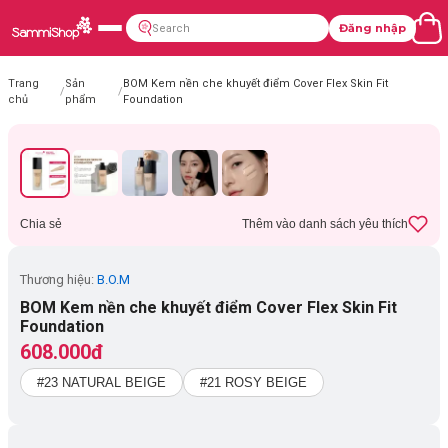
Đăng nhập
Trang
Sản
BOM Kem nền che khuyết điểm Cover Flex Skin Fit
/
/
chủ
phẩm
Foundation
Chia sẻ
Thêm vào danh sách yêu thích
Thương hiệu:
B.O.M
BOM Kem nền che khuyết điểm Cover Flex Skin Fit
Foundation
608.000đ
#23 NATURAL BEIGE
#21 ROSY BEIGE