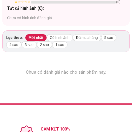
★
☆☆☆☆
(
0
)
Tất cả hình ảnh (
0
):
Chưa có hình ảnh đánh giá
Lọc theo:
Mới nhất
Có hình ảnh
Đã mua hàng
5 sao
4 sao
3 sao
2 sao
1 sao
Chưa có đánh giá nào cho sản phẩm này.
Công dụng:
Khả năng che phủ mạnh mẽ được chứng nhận lâm sàng về khả
năng che phủ lỗ chân lông cho lớp nền mịn mướt, khuyết điểm và
CAM KẾT 100%
thâm nám. Làm dịu mẩn đỏ và giảm kích ứng trên da.