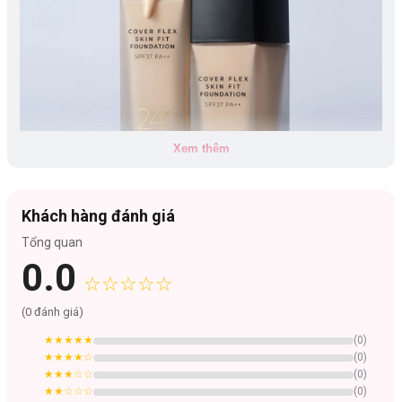
Xem thêm
Khách hàng đánh giá
Tổng quan
K
em nền che khuyết điểm BOMCover Flex Skin Fit Foundation
có
0.0
2 màu:
☆☆☆☆☆
#21 ROSY BEIGE
- dành cho da sáng
(
0
đánh giá)
#23 NATURAL BEIGE
- dành cho da trung bình sáng
★★★★★
(
0
)
★★★★
☆
(
0
)
★★★
☆☆
(
0
)
★★
☆☆☆
(
0
)