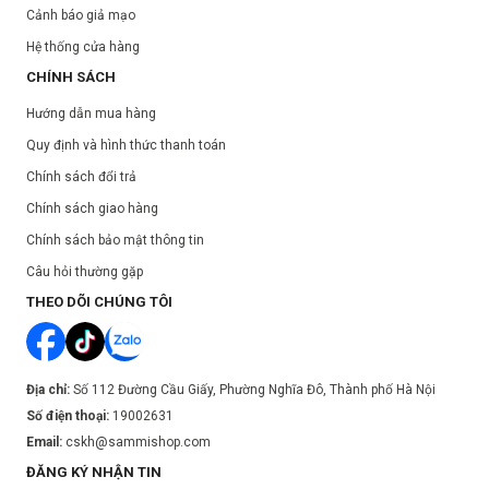
Cảnh báo giả mạo
Hệ thống cửa hàng
CHÍNH SÁCH
Hướng dẫn mua hàng
Quy định và hình thức thanh toán
Chính sách đổi trả
Chính sách giao hàng
Chính sách bảo mật thông tin
Câu hỏi thường gặp
THEO DÕI CHÚNG TÔI
Hướng dẫn sử dụng:
Lấy một lượng kem vừa đủ rồi chấm đều lên khuôn mặt.
Địa chỉ:
Số 112 Đường Cầu Giấy, Phường Nghĩa Đô, Thành phố Hà Nội
Dùng bông mút hoặc cọ tán đều kem khắp mặt
Số điện thoại:
19002631
Bảo quản:
Email:
cskh@sammishop.com
Tránh ánh nắng trực tiếp.
ĐĂNG KÝ NHẬN TIN