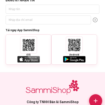
ĐĂNG KÝ NHẬN TIN
Tải ngay App SammiShop
iOS
Android
Công ty TNHH Bán lẻ SammiShop