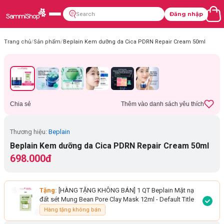
Đăng nhập
Trang chủ
/
Sản phẩm
/
Beplain Kem dưỡng da Cica PDRN Repair Cream 50ml
Chia sẻ
Thêm vào danh sách yêu thích
Thương hiệu:
Beplain
Beplain Kem dưỡng da Cica PDRN Repair Cream 50ml
698.000đ
Tặng:
[HÀNG TẶNG KHÔNG BÁN] 1 QT Beplain Mặt nạ
đất sét Mung Bean Pore Clay Mask 12ml
- Default Title
Hàng tặng không bán