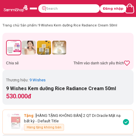
Đăng nhập
Trang chủ
/
Sản phẩm
/
9 Wishes Kem dưỡng Rice Radiance Cream 50ml
Chia sẻ
Thêm vào danh sách yêu thích
Thương hiệu:
9 Wishes
9 Wishes Kem dưỡng Rice Radiance Cream 50ml
530.000đ
Tặng:
[HÀNG TẶNG KHÔNG BÁN] 2 QT Dr.Oracle Mặt nạ
bất kỳ
- Default Title
Hàng tặng không bán