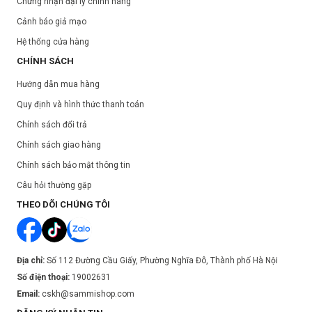
Chứng nhận đại lý chính hãng
Adenosine, Dipotassium Glycyrrhizate, Aloe Barbadensis Leaf
Cảnh báo giả mạo
Powder, Aspalathus Linearis Extract, Glycyrrhiza Glabra Root Extract.
Hướng dẫn sử dụng:
Hệ thống cửa hàng
Cho một lượng vừa đủ vào lòng bàn tay, apply lên da mặt và cổ vào
CHÍNH SÁCH
mỗi sáng và tối.
Hướng dẫn mua hàng
Quy định và hình thức thanh toán
Chính sách đổi trả
Chính sách giao hàng
Chính sách bảo mật thông tin
Câu hỏi thường gặp
THEO DÕI CHÚNG TÔI
Địa chỉ:
Số 112 Đường Cầu Giấy, Phường Nghĩa Đô, Thành phố Hà Nội
Số điện thoại:
19002631
Email:
cskh@sammishop.com