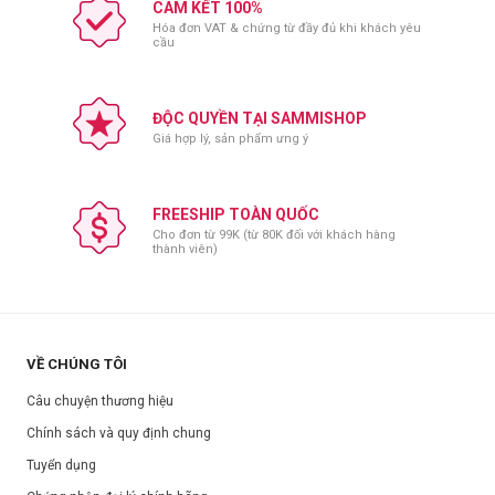
CAM KẾT 100%
Hóa đơn VAT & chứng từ đầy đủ khi khách yêu
cầu
ĐỘC QUYỀN TẠI SAMMISHOP
Giá hợp lý, sản phẩm ưng ý
FREESHIP TOÀN QUỐC
Thành phần:
Cho đơn từ 99K (từ 80K đối với khách hàng
Oryza Sativa Bran Water, Methylpropanediol, Glycerin,
thành viên)
Cyclopentasiloxane, Cyclohexasiloxane, Butylene Glycol, Cetearyl
Alcohol, Niacinamide, Cetearyl Olivate, Sorbitan Olivate,
Butyrospermum Parkii, Hydrogenated Lecithin, Aqua, 1,2-Hexanediol,
Glyceryl Stearate, Sorbitan Stearate, Acrylates/​C10-30 Alkyl Acrylate
Crosspolymer, Arginine, Caprylyl Glycol, Saccharomyces/​Rice Bran
VỀ CHÚNG TÔI
Ferment, Oryza Sativa Bran Extract, Lactobacillus/​Soybean Ferment
Câu chuyện thương hiệu
Extract, Salix Alba Bark Extract, Origanum Vulgare Leaf Extract,
Chính sách và quy định chung
Portulaca Oleracea Extract, Chamaecyparis Obtusa Leaf Extract,
Scutellaria Baicalensis Root Extract, Cinnamomum Cassia Bark Extract,
Tuyển dụng
Allantoin, Xanthan Gum, Pentylene Glycol, Ethylhexylglycerin,