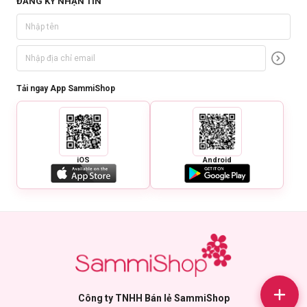
ĐĂNG KÝ NHẬN TIN
Bảo quản:
Tải ngay App SammiShop
Tránh ánh nắng trực tiếp.
Để nơi khô ráo, thoáng mát.
Đậy nắp kín sau khi sử dụng.
Thông số sản phẩm:
iOS
Android
Thương hiệu:
9 Wishes
Xuất xứ:
Hàn Quốc
Sản xuất:
Hàn Quốc
Dung tích:
50ml
Hạn sử dụng:
3 năm kể từ ngày sản xuất.
Ngày sản xuất:
In trên bao bì sản phẩm.
Công ty TNHH Bán lẻ SammiShop