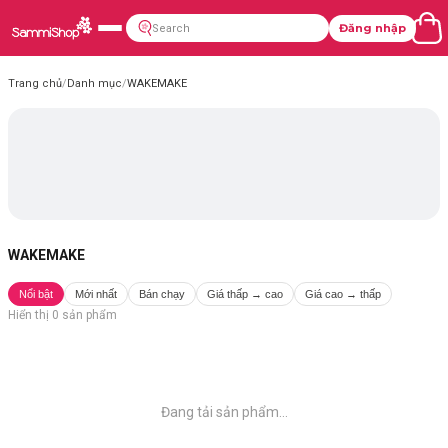
Đăng nhập
Trang chủ
/
Danh mục
/
WAKEMAKE
WAKEMAKE
Nổi bật
Mới nhất
Bán chạy
Giá thấp → cao
Giá cao → thấp
Hiển thị
0
sản phẩm
Đang tải sản phẩm...