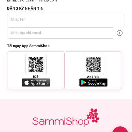
Email:
cskh@sammishop.com
ĐĂNG KÝ NHẬN TIN
Tải ngay App SammiShop
iOS
Android