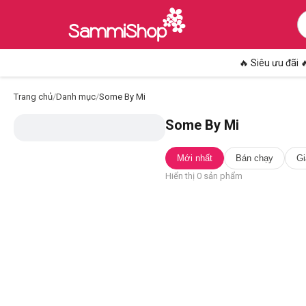
🔥 Siêu ưu đãi 
Trang chủ
/
Danh mục
/
Some By Mi
Some By Mi
Mới nhất
Bán chạy
Gi
Hiển thị
0
sản phẩm