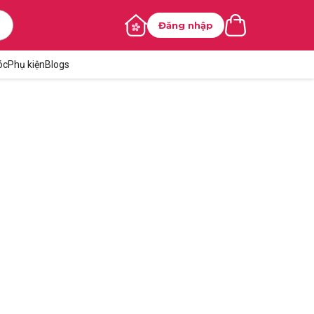
Đăng nhập
óc
Phụ kiện
Blogs