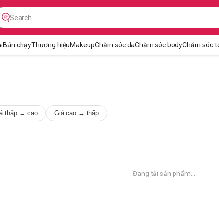

Bán chạy
Thương hiệu
Makeup
Chăm sóc da
Chăm sóc body
Chăm sóc t
á thấp → cao
Giá cao → thấp
Đang tải sản phẩm...