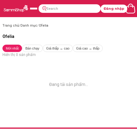
Đăng nhập
Trang chủ
/
Danh mục
/
Ofelia
Ofelia
Mới nhất
Bán chạy
Giá thấp → cao
Giá cao → thấp
Hiển thị
0
sản phẩm
Đang tải sản phẩm...