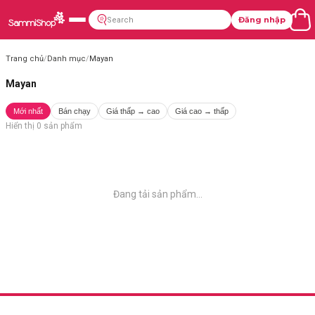
Đăng nhập
Trang chủ
/
Danh mục
/
Mayan
Mayan
Mới nhất
Bán chạy
Giá thấp → cao
Giá cao → thấp
Hiển thị
0
sản phẩm
Đang tải sản phẩm...