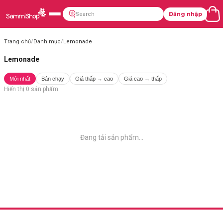
Đăng nhập
Trang chủ
/
Danh mục
/
Lemonade
Lemonade
Mới nhất
Bán chạy
Giá thấp → cao
Giá cao → thấp
Hiển thị
0
sản phẩm
Đang tải sản phẩm...