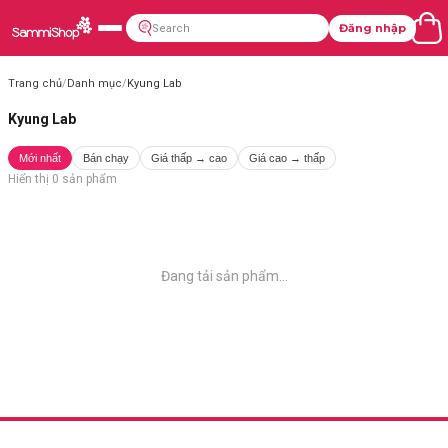
Đăng nhập
Trang chủ
/
Danh mục
/
Kyung Lab
Kyung Lab
Mới nhất
Bán chạy
Giá thấp → cao
Giá cao → thấp
Hiển thị
0
sản phẩm
Đang tải sản phẩm...