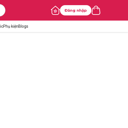
Đăng nhập
óc
Phụ kiện
Blogs