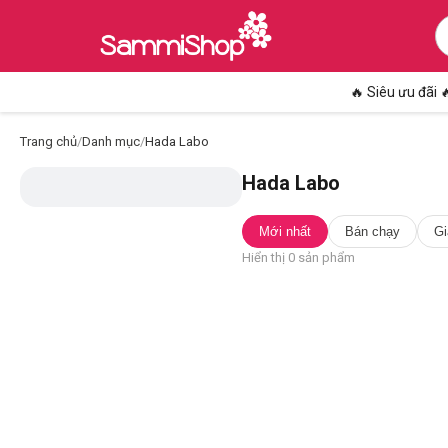
🔥 Siêu ưu đãi 
Trang chủ
/
Danh mục
/
Hada Labo
Hada Labo
Mới nhất
Bán chạy
Gi
Hiển thị
0
sản phẩm