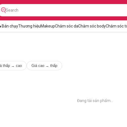

Bán chạy
Thương hiệu
Makeup
Chăm sóc da
Chăm sóc body
Chăm sóc t
á thấp → cao
Giá cao → thấp
Đang tải sản phẩm...