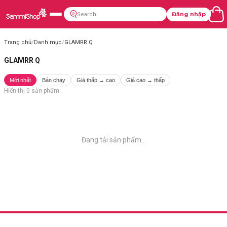
Đăng nhập
Trang chủ
/
Danh mục
/
GLAMRR Q
GLAMRR Q
Mới nhất
Bán chạy
Giá thấp → cao
Giá cao → thấp
Hiển thị
0
sản phẩm
Đang tải sản phẩm...