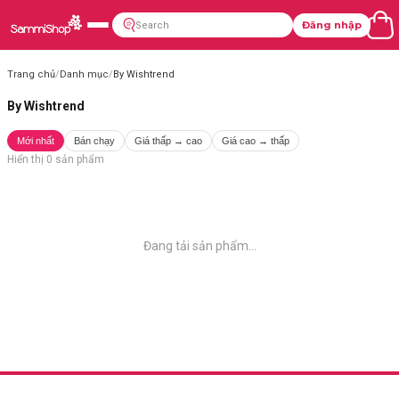
Đăng nhập
Trang chủ
/
Danh mục
/
By Wishtrend
By Wishtrend
Mới nhất
Bán chạy
Giá thấp → cao
Giá cao → thấp
Hiển thị
0
sản phẩm
Đang tải sản phẩm...