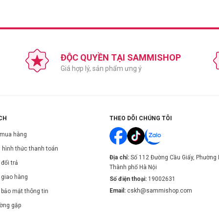
ĐỘC QUYỀN TẠI SAMMISHOP
Giá hợp lý, sản phẩm ưng ý
p cuộc yêu thêm mượt mà và thăng hoa.
ợc cho người dị ứng cao su.
 tương đương 1/6 kích cỡ sợi tóc.
CH
THEO DÕI CHÚNG TÔI
 lực kéo tốt hơn gấp 3 lần.
 mua hàng
hật nhất. Giúp loại bỏ cảm giác có sử dụng bao cao su.
 hình thức thanh toán
ang theo người/bảo quản.
Địa chỉ:
Số 112 Đường Cầu Giấy, Phường 
đổi trả
Thành phố Hà Nội
 giao hàng
Số điện thoại:
19002631
Email:
cskh@sammishop.com
 bảo mật thông tin
. Còn nguyên vẹn, còn hạn sử dụng.
ường gặp
úc nào giữa "cậu bé" và cơ thể đối phương.