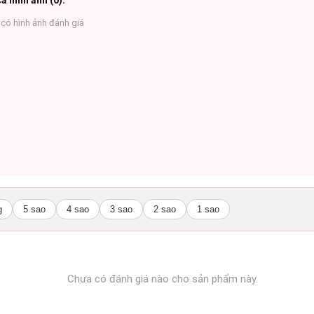
ả hình ảnh (
0
):
có hình ảnh đánh giá
g
5 sao
4 sao
3 sao
2 sao
1 sao
Chưa có đánh giá nào cho sản phẩm này.