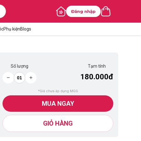
Đăng nhập
óc
Phụ kiện
Blogs
Số lượng
Tạm tính
180.000đ
−
+
*Giá chưa áp dụng MGG
MUA NGAY
GIỎ HÀNG