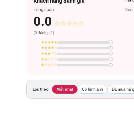
Khách hàng đánh giá
Tất c
Tổng quan
Chưa 
0.0
☆☆☆☆☆
(
0
đánh giá)
★★★★★
(
0
)
★★★★
☆
(
0
)
★★★
☆☆
(
0
)
★★
☆☆☆
(
0
)
★
☆☆☆☆
(
0
)
Lọc theo:
Mới nhất
Có hình ảnh
Đã mua hàn