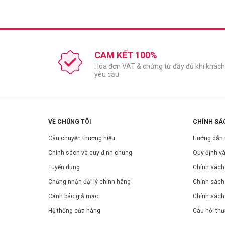
CAM KẾT 100%
Hóa đơn VAT & chứng từ đầy đủ khi khách
yêu cầu
Công dụng:
Bao cao su Sagami 002 Extra thêm 30% gel bôi trơn giú
Làm từ Polyurethane trong suốt, không mùi, sử dụng đư
Bao cao su Sagami Original 0.02 siêu mỏng chỉ 0.02mm,
VỀ CHÚNG TÔI
CHÍNH SÁ
Độ bền cao hơn gấp 2 lần bao cao su thông thường, chịu
Câu chuyện thương hiệu
Hướng dẫn
Truyền nhiệt nhanh, bề mặt siêu mịn đem lại cảm giác t
Chính sách và quy định chung
Quy định và
Đóng gói từng chiếc sang trọng, tiện lợi, an toàn khi m
Tuyển dụng
Chính sách 
Thành phần:
Chứng nhận đại lý chính hãng
Chính sách
Mủ cao su tự nhiên tinh chế, gel bôi trơn silicon.
Hướng dẫn sử dụng:
Cảnh báo giả mạo
Chính sách
Trước khi sử dụng, chú ý kiểm tra vỏ bao không bị rách, hở
Hệ thống cửa hàng
Câu hỏi th
Bước 1:
Đeo bao lên "cậu bé" trước khi có bất kỳ tiếp x