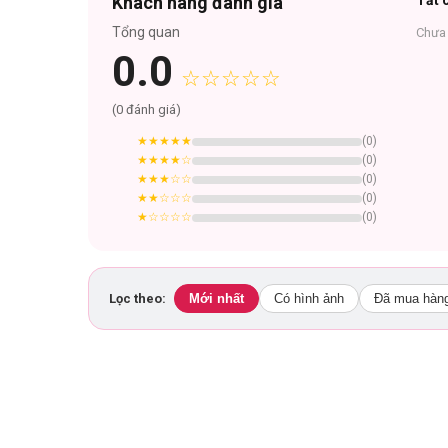
Khách hàng đánh giá
Tất c
Tổng quan
Chưa 
0.0
☆☆☆☆☆
(
0
đánh giá)
★★★★★
(
0
)
★★★★
☆
(
0
)
★★★
☆☆
(
0
)
★★
☆☆☆
(
0
)
★
☆☆☆☆
(
0
)
Lọc theo:
Mới nhất
Có hình ảnh
Đã mua hàn
Phù hợp với: