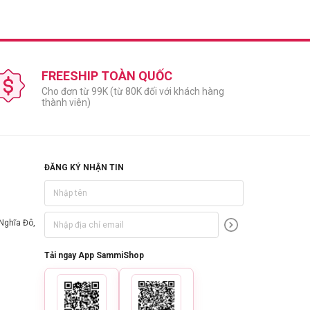
mạnh. Ngoài ra, còn có PHA kết hợp cùng các thành phần của
FREESHIP TOÀN QUỐC
Cho đơn từ 99K (từ 80K đối với khách hàng
thành viên)
ilowii Root Extract, Hydrogenated Polydecene,
10-30 Alkyl Acrylate Crosspolymer, Dimethiconol, Lactobionic
n, Xanthan Gum, Disodium EDTA
ĐĂNG KÝ NHẬN TIN
Nghĩa Đô,
Tải ngay App SammiShop