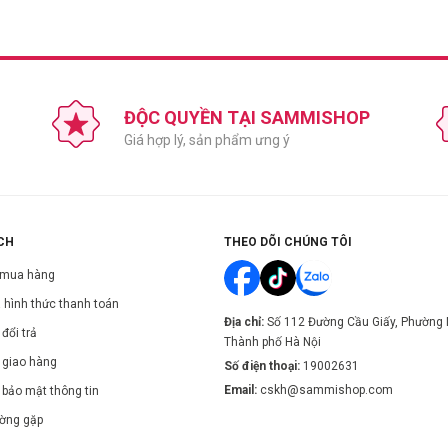
o Ulleungdo, giúp cân bằng độ ẩm cho da, mang đến làn da ẩm mượt và khỏe 
hiểu kích ứng.
ịa của mỗi người
ĐỘC QUYỀN TẠI SAMMISHOP
Giá hợp lý, sản phẩm ưng ý
in, C12-14 Isoparaffin, 1,2-Hexanediol, Panthenol, Sea Water, Trichosanthes Kir
ydroxyethyl Acrylate/Sodium Acryloyldimethyl Taurate Copolymer, Acrylates/C
 Glycyrrhizate, Glyceryl Acrylate/Acrylic Acid Copolymer, Ethylhexylglyceri
CH
THEO DÕI CHÚNG TÔI
 mua hàng
t và đi ngủ.
 hình thức thanh toán
Địa chỉ:
Số 112 Đường Cầu Giấy, Phường 
đổi trả
Thành phố Hà Nội
 giao hàng
Số điện thoại:
19002631
Email:
cskh@sammishop.com
 bảo mật thông tin
ường gặp