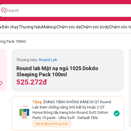

Bán chạy
Thương hiệu
Makeup
Chăm sóc da
Chăm sóc body
Chăm sóc t
ing Pack 100ml
Thương hiệu:
Round Lab
Round lab Mặt nạ ngủ 1025 Dokdo
Sleeping Pack 100ml
525.272đ
Tặng:
[HÀNG TẶNG KHÔNG BÁN] 05 QT Round
Lab Kem chống nắng 2ml bất kỳ Hoặc 2 QT
Horus Bông tẩy trang tròn Round Soft Cotton
Pads 15 pads - Ultra Soft
- Default Title
Hàng tặng không bán