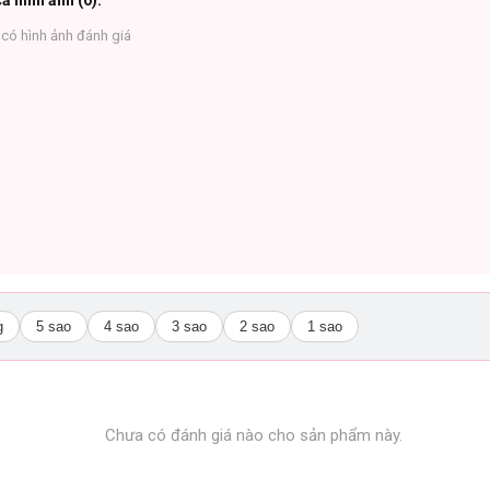
ả hình ảnh (
0
):
có hình ảnh đánh giá
g
5 sao
4 sao
3 sao
2 sao
1 sao
Chưa có đánh giá nào cho sản phẩm này.