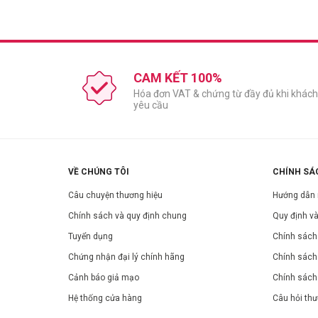
Mọi loại da
Công dụng:
Sản phẩm giàu khoáng chất tự nhiên: Nước biển sâu đả
Derma-CLOCK™ giúp dưỡng da dịu nhẹ, ẩm mịn và giảm t
CAM KẾT 100%
*Hiệu quả sản phẩm phụ thuộc vào tình trạng da và cơ đ
Hóa đơn VAT & chứng từ đầy đủ khi khách
Thành phần:
yêu cầu
Purified Water, Glycerin, Butylene Glycol, C13-16 Isoparaff
Pentylene Glycol, Vinyldimethicone, Caprylyl Methicone, H
Acid, Polymethylsilsesquioxane, Tromethamine, Dipotassium
VỀ CHÚNG TÔI
CHÍNH SÁ
Hướng dẫn sử dụng:
Câu chuyện thương hiệu
Hướng dẫn
Buổi tối: Sau khi làm sạch da, thoa đều sản phẩm lên mặ
Chính sách và quy định chung
Quy định và
Sáng hôm sau: Rửa mặt bằng nước ấm.
Tuyển dụng
Chính sách 
Bảo quản:
Chứng nhận đại lý chính hãng
Chính sách
Tránh ánh nắng trực tiếp.
Cảnh báo giả mạo
Chính sách
Để nơi khô ráo, thoáng mát.
Đậy nắp kín sau khi sử dụng.
Hệ thống cửa hàng
Câu hỏi th