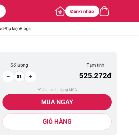
Đăng nhập
óc
Phụ kiện
Blogs
Số lượng
Tạm tính
525.272đ
−
+
*Giá chưa áp dụng MGG
MUA NGAY
GIỎ HÀNG