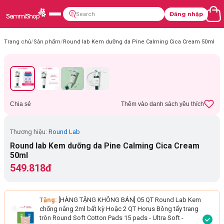
Đăng nhập
Trang chủ
/
Sản phẩm
/
Round lab Kem dưỡng da Pine Calming Cica Cream 50ml
Chia sẻ
Thêm vào danh sách yêu thích
Thương hiệu:
Round Lab
Round lab Kem dưỡng da Pine Calming Cica Cream
50ml
549.818đ
Tặng:
[HÀNG TẶNG KHÔNG BÁN] 05 QT Round Lab Kem
chống nắng 2ml bất kỳ Hoặc 2 QT Horus Bông tẩy trang
tròn Round Soft Cotton Pads 15 pads - Ultra Soft
-