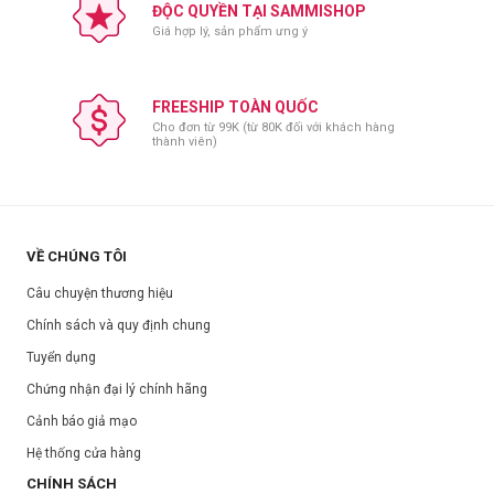
Xuất xứ:
Hàn Quốc
ĐỘC QUYỀN TẠI SAMMISHOP
Nơi sản xuất:
Hàn Quốc
Giá hợp lý, sản phẩm ưng ý
Dung tích:
Bộ Kit
Hạn sử dụng:
3 năm kể từ ngày sản xuất.
FREESHIP TOÀN QUỐC
Ngày sản xuất:
Xem trên bao bì sản phẩm.
Cho đơn từ 99K (từ 80K đối với khách hàng
thành viên)
VỀ CHÚNG TÔI
Câu chuyện thương hiệu
Chính sách và quy định chung
Tuyển dụng
Chứng nhận đại lý chính hãng
Cảnh báo giả mạo
Hệ thống cửa hàng
CHÍNH SÁCH