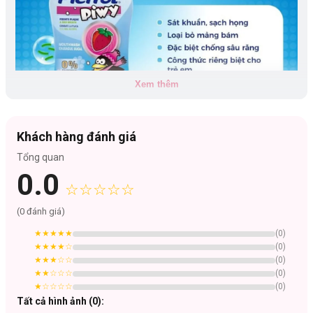
Xem thêm
Khách hàng đánh giá
Tổng quan
0.0
Đối tượng sử dụng:
☆☆☆☆☆
Sản phẩm dùng cho trẻ em từ 6 tuổi trở lên.
Công dụng:
(
0
đánh giá)
Nước súc miệng trẻ em Pierrot Piwy hương dâu tây 500ML là sản
★★★★★
(
0
)
phẩm chăm sóc răng miệng cho trẻ em với các tác dụng vượt trội:
★★★★
☆
(
0
)
như sát khuẩn, sạch họng, làm sạch mảng bám, giúp hơi thở thơm
★★★
☆☆
(
0
)
★★
☆☆☆
(
0
)
mát, đặc biệt chống sâu răng.
★
☆☆☆☆
(
0
)
Sạch họng, làm sạch mảng bám.
Tất cả hình ảnh (
0
):
Hỗ trợ việc đánh răng: Nếu bé chưa đánh răng một cách thành thục