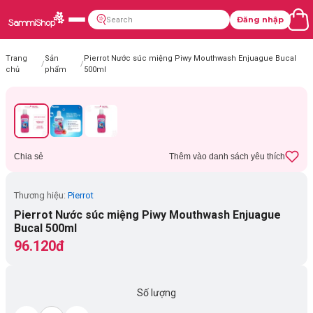
Đăng nhập
Trang
Sản
Pierrot Nước súc miệng Piwy Mouthwash Enjuague Bucal
/
/
chủ
phẩm
500ml
Chia sẻ
Thêm vào danh sách yêu thích
Thương hiệu:
Pierrot
Pierrot Nước súc miệng Piwy Mouthwash Enjuague
Bucal 500ml
96.120đ
Số lượng