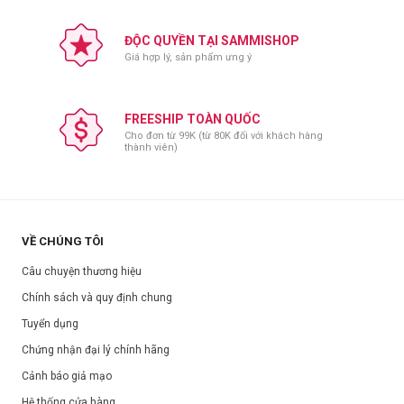
Thông số sản phẩm:
Thương hiệu: Pierrot
ĐỘC QUYỀN TẠI SAMMISHOP
Xuất xứ: Tây Ban Nha
Giá hợp lý, sản phẩm ưng ý
Dung tích: 500ml
Hạn sử dụng: Xem trên bao bì sản phẩm.
FREESHIP TOÀN QUỐC
Ngày sản xuất: Xem trên bao bì sản phẩm.
Cho đơn từ 99K (từ 80K đối với khách hàng
thành viên)
VỀ CHÚNG TÔI
Câu chuyện thương hiệu
Chính sách và quy định chung
Tuyển dụng
Chứng nhận đại lý chính hãng
Cảnh báo giả mạo
Hệ thống cửa hàng