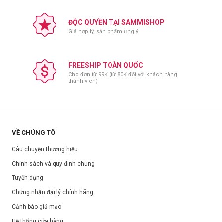
ĐỘC QUYỀN TẠI SAMMISHOP
Giá hợp lý, sản phẩm ưng ý
FREESHIP TOÀN QUỐC
Cho đơn từ 99K (từ 80K đối với khách hàng
thành viên)
Thành phần:
Water, Niacinamide (150,000Ppm), Glycerin, Cetyl Ethylhexanoate,
Dipropylene Glycol, 1,2-Hexanediol, Polysorbate 60, Propanediol,
VỀ CHÚNG TÔI
Bisabolol, Coco-Caprylate/​Caprate, Tromethamine, Acrylates/​C10-30
Alkyl Acrylate Crosspolymer, Carbomer, Ethylhexylglycerin, Caprylic/​
Câu chuyện thương hiệu
Capric Triglyceride, Adenosine, Xanthan Gum, Hydrogenated Lecithin,
Chính sách và quy định chung
Phytosteryl/​Octyldodecyl Lauroyl Glutamate, Ceramide NP, Riboflavin,
Arbutin, Thiamine Hcl, Panthenol, Zinc Pca, Ferulic Acid, Sodium
Tuyển dụng
Hyaluronate, Sodium Starch Octenylsuccinate, Houttuynia Cordata
Chứng nhận đại lý chính hãng
Extract, Sodium Ascorbyl Phosphate, Tocopheryl Acetate, Pyridoxine
Cảnh báo giả mạo
Hcl, Calendula Officinalis Extract, Artemisia Capillaris Extract, Silica.
Hệ thống cửa hàng
Hướng dẫn sử dụng: