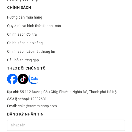
CHÍNH SÁCH
Bước 1: Làm sạch da. Cân bằng với nước hoa hồng.
Bước 2: Sử dụng nắp bóp nhỏ giọt, chấm đều vài giọt khắp mặt.
Hướng dẫn mua hàng
Bước 3: Nhẹ nhàng thoa đều khắp mặt.
Quy định và hình thức thanh toán
Bước 4: Khóa lớp tinh chất bằng cách vỗ nhẹ để dưỡng chất còn lại
Chính sách đổi trả
thấm vào da.
Chính sách giao hàng
Chính sách bảo mật thông tin
Câu hỏi thường gặp
THEO DÕI CHÚNG TÔI
Địa chỉ:
Số 112 Đường Cầu Giấy, Phường Nghĩa Đô, Thành phố Hà Nội
Số điện thoại:
19002631
Email:
cskh@sammishop.com
ĐĂNG KÝ NHẬN TIN