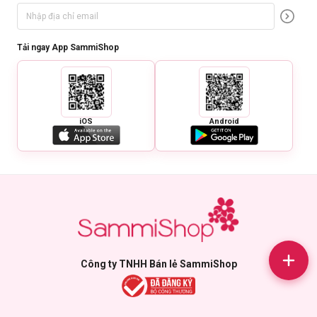
Tải ngay App SammiShop
Bảo quản:
Để nơi khô ráo, thoáng mát.
iOS
Android
Tránh ánh nắng trực tiếp.
Đóng nắp sau khi sử dụng.
Thông số sản phẩm:
Thương hiệu:
Neogen
Xuất xứ:
Hàn Quốc
Dung tích:
30ml
Hạn sử dụng:
3 năm kể từ ngày sản xuất.
Công ty TNHH Bán lẻ SammiShop
Ngày sản xuất:
Xem trên bao bì sản phẩm.