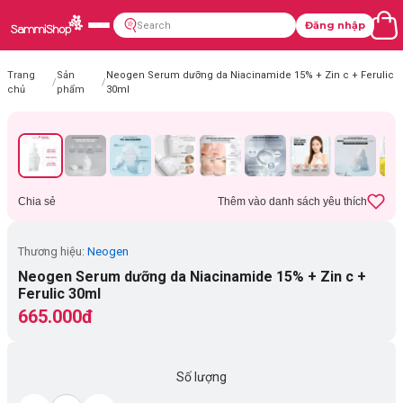
Đăng nhập
Trang
Sản
Neogen Serum dưỡng da Niacinamide 15% + Zin c + Ferulic
/
/
chủ
phẩm
30ml
Chia sẻ
Thêm vào danh sách yêu thích
Thương hiệu:
Neogen
Neogen Serum dưỡng da Niacinamide 15% + Zin c +
Ferulic 30ml
665.000đ
Số lượng