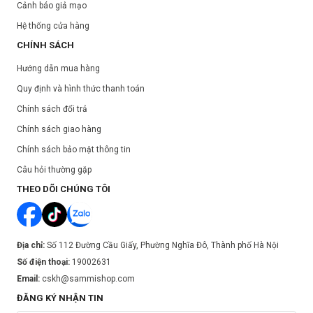
Cảnh báo giả mạo
Hệ thống cửa hàng
CHÍNH SÁCH
Hướng dẫn mua hàng
Quy định và hình thức thanh toán
Chính sách đổi trả
Chính sách giao hàng
Chính sách bảo mật thông tin
Câu hỏi thường gặp
THEO DÕI CHÚNG TÔI
Địa chỉ:
Số 112 Đường Cầu Giấy, Phường Nghĩa Đô, Thành phố Hà Nội
Công dụng:
Số điện thoại:
19002631
Bông mút trang điểm với chất liệu bông xốp, mềm mại, độ đàn hồi
Email:
cskh@sammishop.com
cao giúp tán đều lớp nền trên gương mặt; cho lớp nền đều màu,
ĐĂNG KÝ NHẬN TIN
mịn mượt.