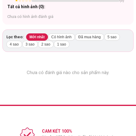
★
☆☆☆☆
(
0
)
Tất cả hình ảnh (
0
):
Chưa có hình ảnh đánh giá
Lọc theo:
Mới nhất
Có hình ảnh
Đã mua hàng
5 sao
4 sao
3 sao
2 sao
1 sao
Chưa có đánh giá nào cho sản phẩm này.
#Bông mút giọt nước màu đỏ.
CAM KẾT 100%