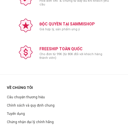
Hóa đơn VAT & chứng từ đầy đủ khi khách yêu
cầu
ĐỘC QUYỀN TẠI SAMMISHOP
Giá hợp lý, sản phẩm ưng ý
FREESHIP TOÀN QUỐC
Cho đơn từ 99K (từ 80K đối với khách hàng
thành viên)
VỀ CHÚNG TÔI
Câu chuyện thương hiệu
#Bông mút vát xéo màu đen.
Chính sách và quy định chung
Tuyển dụng
Chứng nhận đại lý chính hãng