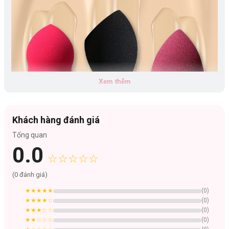
Xem thêm
Khách hàng đánh giá
Tổng quan
Bảng màu:
0.0
#Bông mút hồ lô màu hồng.
☆☆☆☆☆
(
0
đánh giá)
★★★★★
(
0
)
★★★★
☆
(
0
)
★★★
☆☆
(
0
)
★★
☆☆☆
(
0
)