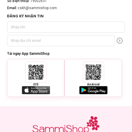
Số điện thoại:
19002631
Email:
cskh@sammishop.com
ĐĂNG KÝ NHẬN TIN
Tải ngay App SammiShop
iOS
Android