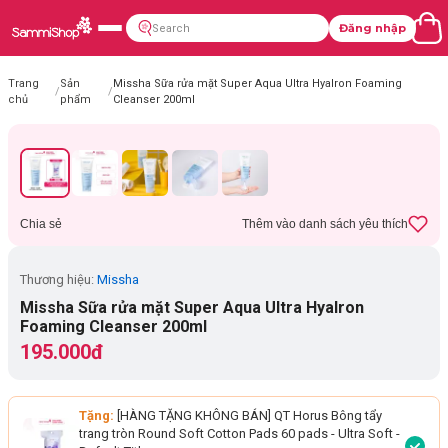
Đăng nhập
Trang
Sản
Missha Sữa rửa mặt Super Aqua Ultra Hyalron Foaming
/
/
chủ
phẩm
Cleanser 200ml
Chia sẻ
Thêm vào danh sách yêu thích
Thương hiệu:
Missha
Missha Sữa rửa mặt Super Aqua Ultra Hyalron
Foaming Cleanser 200ml
195.000đ
Tặng:
[HÀNG TẶNG KHÔNG BÁN] QT Horus Bông tẩy
trang tròn Round Soft Cotton Pads 60 pads - Ultra Soft
-