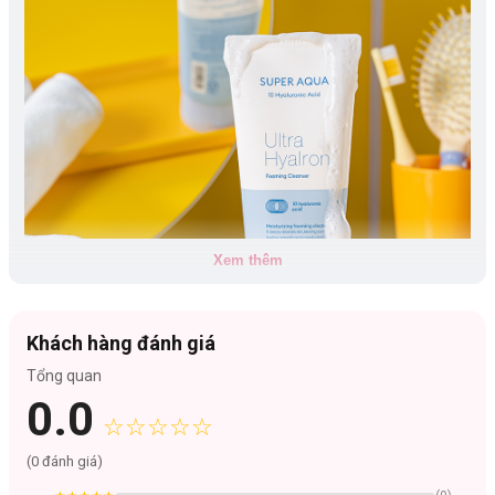
Xem thêm
Khách hàng đánh giá
Tổng quan
0.0
☆☆☆☆☆
Loại da phù hợp:
(
0
đánh giá)
Mọi loại da, đặc biệt da dầu và hỗn hợp thiên dầu