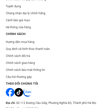
Dung tích:
200ml
Tuyển dụng
Hạn sử dụng:
Xem trên bao bì sản phẩm.
Ngày sản xuất:
Xem trên bao bì sản phẩm.
Chứng nhận đại lý chính hãng
Cảnh báo giả mạo
Hệ thống cửa hàng
CHÍNH SÁCH
Hướng dẫn mua hàng
Quy định và hình thức thanh toán
Chính sách đổi trả
Chính sách giao hàng
Chính sách bảo mật thông tin
Câu hỏi thường gặp
THEO DÕI CHÚNG TÔI
Địa chỉ:
Số 112 Đường Cầu Giấy, Phường Nghĩa Đô, Thành phố Hà Nội