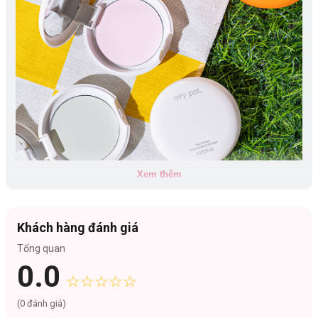
Xem thêm
Khách hàng đánh giá
Tổng quan
0.0
☆☆☆☆☆
Phân Loại Sản Phẩm:
(
0
đánh giá)
Translucent: Dễ dùng không kén da, giúp lớp makeup trong trẻo tự