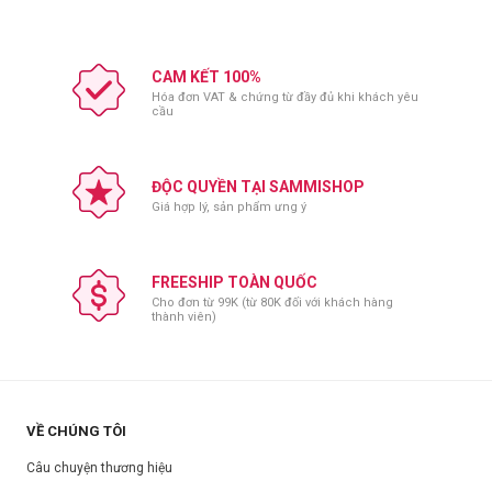
Dặm phấn phủ lên mặt sau khi hoàn thành các bước trang điểm.
Sử dụng bông phấn hoặc cọ phấn để tán đều phấn lên da, đặc biệt
là vùng T-zone.
CAM KẾT 100%
Dặm lại khi cần thiết để giữ lớp trang điểm lâu dài.
Hóa đơn VAT & chứng từ đầy đủ khi khách yêu
cầu
Bảo quản:
Để nơi khô ráo, thoáng mát.
ĐỘC QUYỀN TẠI SAMMISHOP
Tránh ánh nắng trực tiếp.
Giá hợp lý, sản phẩm ưng ý
Đóng nắp sau khi sử dụng.
Thông số sản phẩm:
FREESHIP TOÀN QUỐC
Thương hiệu:
Missha
Cho đơn từ 99K (từ 80K đối với khách hàng
thành viên)
Xuất xứ:
Hàn Quốc
Nơi sản xuất:
Hàn Quốc
Dung tích:
5g
Hạn sử dụng:
Xem trên bao bì sản phẩm.
VỀ CHÚNG TÔI
Ngày sản xuất:
Xem trên bao bì sản phẩm.
Câu chuyện thương hiệu