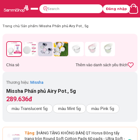
Đăng nhập
Trang chủ
/
Sản phẩm
/
Missha Phấn phủ Airy Pot., 5g
Chia sẻ
Thêm vào danh sách yêu thích
Thương hiệu:
Missha
Missha Phấn phủ Airy Pot., 5g
289.636đ
màu Translucent 5g
màu Mint 5g
màu Pink 5g
Tặng:
[HÀNG TẶNG KHÔNG BÁN] QT Horus Bông tẩy
trang tròn Round Soft Cotton Pads 60 pads - Ultra Soft
-