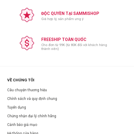
Thông số sản phẩm​​​​​​​:
ĐỘC QUYỀN TẠI SAMMISHOP
Thương hiệu:
Milaganics
Giá hợp lý, sản phẩm ưng ý
Xuất xứ:
Việt Nam
Nơi sản xuất:
Việt Nam
FREESHIP TOÀN QUỐC
Trọng lượng:
300ml
Cho đơn từ 99K (từ 80K đối với khách hàng
Hạn sử dụng:
Xem trên bao bì sản phẩm.
thành viên)
Ngày sản xuất:
Xem trên bao bì sản phẩm.
VỀ CHÚNG TÔI
Câu chuyện thương hiệu
Chính sách và quy định chung
Tuyển dụng
Chứng nhận đại lý chính hãng
Cảnh báo giả mạo
Hệ thống cửa hàng