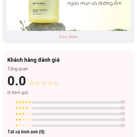
Xem thêm
Khách hàng đánh giá
Công dụng:
Tổng quan
Hỗ trợ cân bằng độ pH
0.0
Hỗ trợ dưỡng da, cấp ẩm
☆☆☆☆☆
Chăm sóc da mụn và dưỡng sáng da xỉn màu
(
0
đánh giá)
Làm sạch da khỏi bụi bẩn
★★★★★
(
0
)
Dịu nhẹ không gây khô da
★★★★
☆
(
0
)
Thành phần chi tiết:
★★★
☆☆
(
0
)
★★
☆☆☆
(
0
)
Aqua, Chamomilla Recutita (Matricaria) Flower Extract (Cúc La Mã),
★
☆☆☆☆
(
0
)
Melaleuca Alternifolia Leaf Oil (Tràm Trà), Vaccinium Myrtillus
Tất cả hình ảnh (
0
):
Fruit/Leaf Extract (Việt Quất), Saccharum Officinarum (Sugar Cane)