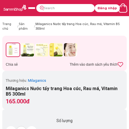
Đăng nhập
Trang
Sản
Milaganics Nước tẩy trang Hoa cúc, Rau má, Vitamin B5
/
/
chủ
phẩm
300ml
Chia sẻ
Thêm vào danh sách yêu thích
Thương hiệu:
Milaganics
Milaganics Nước tẩy trang Hoa cúc, Rau má, Vitamin
B5 300ml
165.000đ
Số lượng