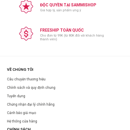
ĐỘC QUYỀN TẠI SAMMISHOP
Làm sạch và khô vùng da xung quanh vết mụn hoặc vết thương
Giá hợp lý, sản phẩm ưng ý
trước khi dán sản phẩm.
Tháo bỏ bao bì và lớp bảo vệ, dán trự tiếp lên mụn hoặc vết
thương.
FREESHIP TOÀN QUỐC
Thay miếng dán khi cần thiết, miếng dán chỉ sử dụng một lần.
Cho đơn từ 99K (từ 80K đối với khách hàng
thành viên)
Bảo quản:
Tránh xa tầm tay trẻ em
Bảo quản nơi khô ráo.
Tránh ánh nắng trực tiếp.
VỀ CHÚNG TÔI
Thông số sản phẩm:
Câu chuyện thương hiệu
Thương hiệu:
Somaderm
Chính sách và quy định chung
Xuất xứ:
Hàn Quốc
Tuyển dụng
Nơi sản xuất:
Hàn Quốc
Chứng nhận đại lý chính hãng
Khối lượng:
24 miếng/ hộp.
Cảnh báo giả mạo
Hạn sử dụng:
3 năm kể từ ngày sản xuất.
Hệ thống cửa hàng
Ngày sản xuất:
Xem trên bao bì sản phẩm.
CHÍNH SÁCH