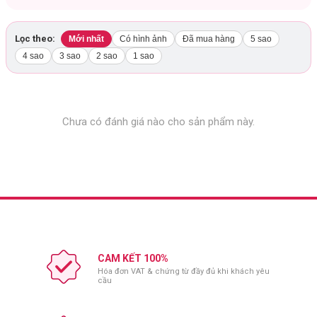
Lọc theo:
Mới nhất
Có hình ảnh
Đã mua hàng
5 sao
4 sao
3 sao
2 sao
1 sao
Chưa có đánh giá nào cho sản phẩm này.
CAM KẾT 100%
Hóa đơn VAT & chứng từ đầy đủ khi khách yêu
Thành phần chi tiết:
cầu
Hydrocolloid, Polyurethane, Ethylene oxide (E.O Gas).
Hướng dẫn sử dụng: