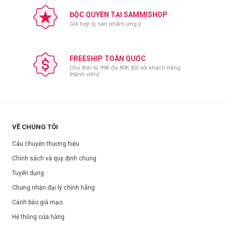
Thư giãn trong 10–20 phút, sau đó gỡ mặt nạ và nhẹ nhàng vỗ để
ĐỘC QUYỀN TẠI SAMMISHOP
tinh chất còn lại thẩm thấu vào da.
Giá hợp lý, sản phẩm ưng ý
Sử dụng 2–3 lần mỗi tuần hoặc bất cứ khi nào da cảm thấy khô
căng.
Kết thúc với kem dưỡng ẩm và thoa kem chống nắng vào ban ngày.
FREESHIP TOÀN QUỐC
Cho đơn từ 99K (từ 80K đối với khách hàng
Bảo quản:
thành viên)
Để nơi khô ráo, thoáng mát.
Tránh ánh nắng trực tiếp.
Đóng nắp sau khi sử dụng.
Thông số sản phẩm:
VỀ CHÚNG TÔI
Thương hiệu:
Mediheal
Câu chuyện thương hiệu
Xuất xứ:
Hàn Quốc
Chính sách và quy định chung
Khối lượng:
27ml
Tuyển dụng
Hạn sử dụng:
Xem trên bao bì sản phẩm.
Chứng nhận đại lý chính hãng
Ngày sản xuất:
Xem trên bao bì sản phẩm.
Cảnh báo giả mạo
Hệ thống cửa hàng