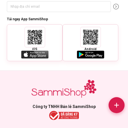
Tải ngay App SammiShop
iOS
Android
Bảo quản:
Đóng chặt nắp sau khi sử dụng và bảo quản ở nhiệt độ phòng.
Tránh ánh sáng trực tiếp.
Công ty TNHH Bán lẻ SammiShop
Thông số sản phẩm:
Thương hiệu:
Lemonade