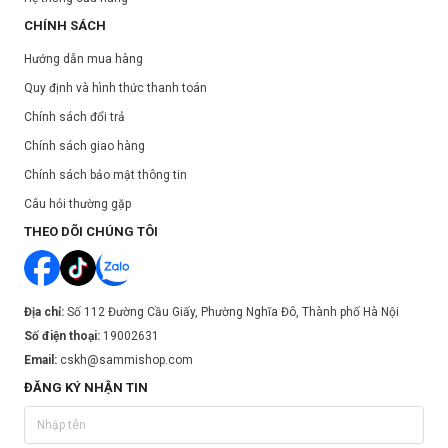
CHÍNH SÁCH
Lên màu tự nhiên
từ lần chạm cọ đầu tiên
Bám màu, lâu trôi
nhờ các hạt phấn siêu nhỏ bám chặt lên da,
Hướng dẫn mua hàng
không bị rơi phấn
Quy định và hình thức thanh toán
Đa dạng màu sắc gồm 16 tông màu
, sử dụng đa dạng phong
Chính sách đổi trả
cách, dễ dàng cho những người mới bắt đầu
Chính sách giao hàng
Đa dạng chất phấn từ matte, glitter, shimmer
giúp bạn thỏa sức
sáng tạo các kiểu đánh mắt, tạo điểm nhấn cho đôi mắt.
Chính sách bảo mật thông tin
Hướng dẫn sử dụng:
Câu hỏi thường gặp
Bước 1:
Dùng kem lót mắt hoặc che khuyết điểm tan đều lên bầu
THEO DÕI CHÚNG TÔI
mắt.
Bước 2:
Dùng cọ lấy một lượng phấn mắt vừa đủ và tan đều lên
mắt, phối màu theo cách bạn thích.
Địa chỉ:
Số 112 Đường Cầu Giấy, Phường Nghĩa Đô, Thành phố Hà Nội
Số điện thoại:
19002631
Email:
cskh@sammishop.com
ĐĂNG KÝ NHẬN TIN