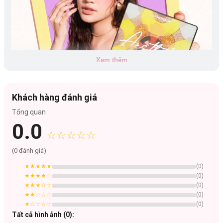
Xem thêm
Khách hàng đánh giá
Tổng quan
0.0
☆☆☆☆☆
Bảng màu:
Bảng mắt 16 ô Aesthetic Eyeshadow Palette tập hợp nhiều
chất phấn
(
0
đánh giá)
từ Glitter, Shimmer, Matte, Matte Mix Glitter
giúp người dùng thoải
★★★★★
(
0
)
mái sáng tạo ra các makeup look.
★★★★
☆
(
0
)
Glitter:
#01, #02, #03, #04
★★★
☆☆
(
0
)
★★
☆☆☆
(
0
)
Matte Mix Glitter:
#05, #14, #16
★
☆☆☆☆
(
0
)
Shimmer:
#06
Tất cả hình ảnh (
0
):