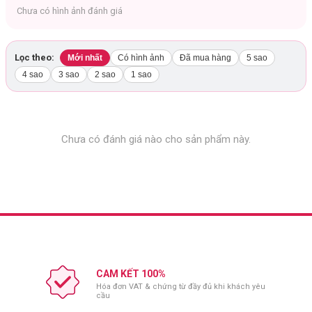
Matte:
#07, #08, #09, #10, #11, #12, #13
Chưa có hình ảnh đánh giá
Lọc theo:
Mới nhất
Có hình ảnh
Đã mua hàng
5 sao
4 sao
3 sao
2 sao
1 sao
Chưa có đánh giá nào cho sản phẩm này.
CAM KẾT 100%
Hóa đơn VAT & chứng từ đầy đủ khi khách yêu
cầu