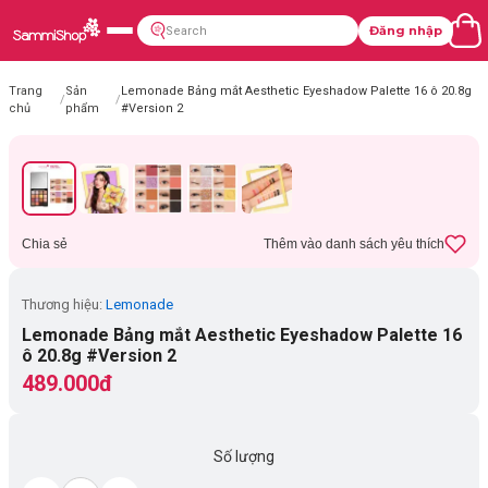
Đăng nhập
Trang
Sản
Lemonade Bảng mắt Aesthetic Eyeshadow Palette 16 ô 20.8g
/
/
chủ
phẩm
#Version 2
Chia sẻ
Thêm vào danh sách yêu thích
Thương hiệu:
Lemonade
Lemonade Bảng mắt Aesthetic Eyeshadow Palette 16
ô 20.8g #Version 2
489.000đ
Số lượng