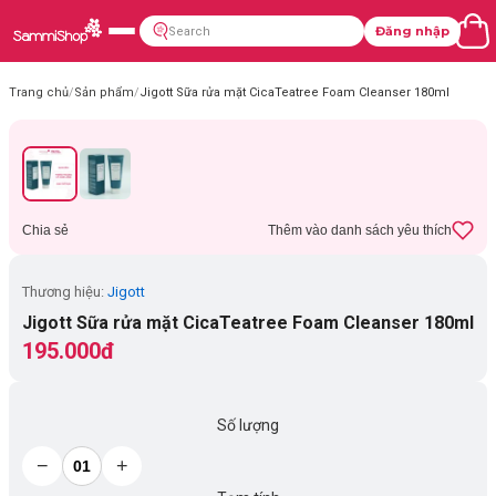
Đăng nhập
Trang chủ
/
Sản phẩm
/
Jigott Sữa rửa mặt CicaTeatree Foam Cleanser 180ml
Chia sẻ
Thêm vào danh sách yêu thích
Thương hiệu:
Jigott
Jigott Sữa rửa mặt CicaTeatree Foam Cleanser 180ml
195.000đ
Số lượng
−
+