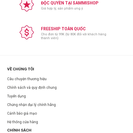
ĐỘC QUYỀN TẠI SAMMISHOP
Không sử dụng cho da có vết thương, bị tổn thương hoặc bị kích
Giá hợp lý, sản phẩm ưng ý
ứng.
Bảo quản:
Để nơi khô ráo, thoáng mát.
FREESHIP TOÀN QUỐC
Cho đơn từ 99K (từ 80K đối với khách hàng
Tránh ánh nắng trực tiếp.
thành viên)
Đóng nắp sau khi sử dụng.
Thông số sản phẩm:
Thương hiệu:
Jigott
Xuất xứ:
Hàn Quốc
VỀ CHÚNG TÔI
Dung tích:
180ml
Câu chuyện thương hiệu
Hạn sử dụng:
Xem trên bao bì sản phẩm.
Chính sách và quy định chung
Ngày sản xuất:
Xem trên bao bì sản phẩm.
Tuyển dụng
Chứng nhận đại lý chính hãng
Cảnh báo giả mạo
Hệ thống cửa hàng
CHÍNH SÁCH