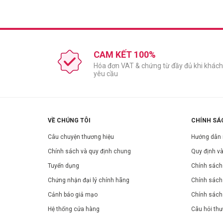
CAM KẾT 100%
Loại da phù hợp:
Hóa đơn VAT & chứng từ đầy đủ khi khách
yêu cầu
Mọi loại da, da dầu
Công dụng:
BHA: Tẩy tế bào sừng nhẹ nhàng, làm sạch sâu lỗ chân 
VỀ CHÚNG TÔI
CHÍNH SÁ
Chiết xuất lá Trà Xanh: Chống oxy hóa, giảm viêm, làm dị
Dầu lá Tràm Trà: Hỗ trợ giảm mụn, kiểm soát dầu nhờn.
Câu chuyện thương hiệu
Hướng dẫn
Chiết xuất lá Xô Thơm & Kinh Giới: Làm dịu, giảm kích ứ
Chính sách và quy định chung
Quy định và
Nước Tre: Dưỡng ẩm, giúp da không bị khô sau khi rửa 
Tuyển dụng
Chính sách 
Thành phần:
Chứng nhận đại lý chính hãng
Chính sách
Water, Myristic Acid, Glycerin, Potassium Hydroxide, Propyl
Cảnh báo giả mạo
Chính sách
Leaf Extract, Origanum Majorana Leaf Extract, Ocimum Basili
Poloxamer 184, Mineral Water, Disodium EDTA, Maltodextrin
Hệ thống cửa hàng
Câu hỏi th
Hướng dẫn sử dụng: