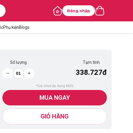
Đăng nhập
óc
Phụ kiện
Blogs
Số lượng
Tạm tính
338.727đ
−
+
*Giá chưa áp dụng MGG
MUA NGAY
GIỎ HÀNG