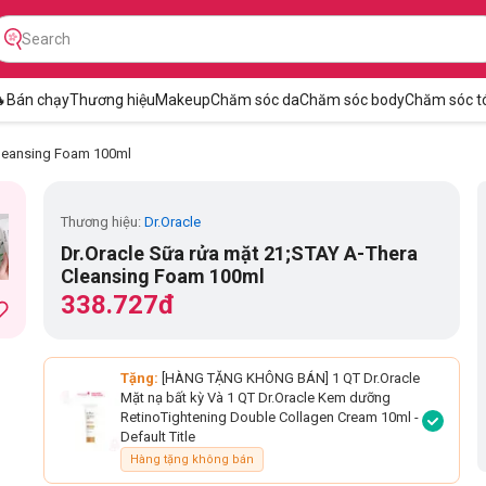

Bán chạy
Thương hiệu
Makeup
Chăm sóc da
Chăm sóc body
Chăm sóc t
Cleansing Foam 100ml
Thương hiệu:
Dr.Oracle
Dr.Oracle Sữa rửa mặt 21;STAY A-Thera
Cleansing Foam 100ml
338.727đ
Tặng:
[HÀNG TẶNG KHÔNG BÁN] 1 QT Dr.Oracle
Mặt nạ bất kỳ Và 1 QT Dr.Oracle Kem dưỡng
RetinoTightening Double Collagen Cream 10ml
-
Default Title
Hàng tặng không bán