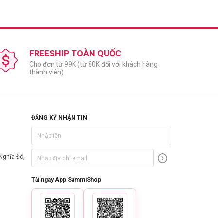
FREESHIP TOÀN QUỐC
Cho đơn từ 99K (từ 80K đối với khách hàng
thành viên)
ĐĂNG KÝ NHẬN TIN
Nghĩa Đô,
Tải ngay App SammiShop
rate, Camellia Sinensis Leaf Extract, Salvia Officinalis (Sage)
r, Melaleuca Alternifolia (Tea Tree) Leaf Oil, Salicylic Acid,
alool