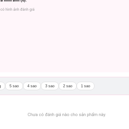
ả hình ảnh (
0
):
có hình ảnh đánh giá
g
5 sao
4 sao
3 sao
2 sao
1 sao
Chưa có đánh giá nào cho sản phẩm này.