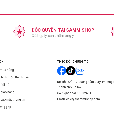
ĐỘC QUYỀN TẠI SAMMISHOP
Giá hợp lý, sản phẩm ưng ý
lông.
CH
THEO DÕI CHÚNG TÔI
u da.
 mua hàng
ng da.
 hình thức thanh toán
mặt.
Địa chỉ:
Số 112 Đường Cầu Giấy, Phường 
đổi trả
Thành phố Hà Nội
 giao hàng
Số điện thoại:
19002631
ene Glycol, Stearic Acid, Lauric Acid, PEG-75, Glyceryl Stearate, PEG-100 Stea
Email:
cskh@sammishop.com
 bảo mật thông tin
cum (Basil) Leaf Extract, Lepidium Meyenii Root Extract, Bambusa Vulgaris Wate
, Fragrance, Benzyl Benzoate, Phenoxyethanol, Hexyl Cinnamal, Limonene, Lin
ường gặp