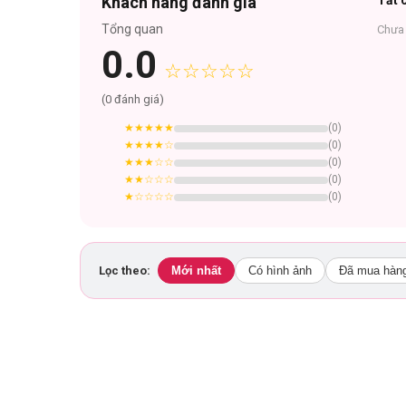
Khách hàng đánh giá
Tất c
Tổng quan
Chưa 
0.0
☆☆☆☆☆
(
0
đánh giá)
★★★★★
(
0
)
★★★★
☆
(
0
)
★★★
☆☆
(
0
)
★★
☆☆☆
(
0
)
★
☆☆☆☆
(
0
)
Lọc theo:
Mới nhất
Có hình ảnh
Đã mua hàn