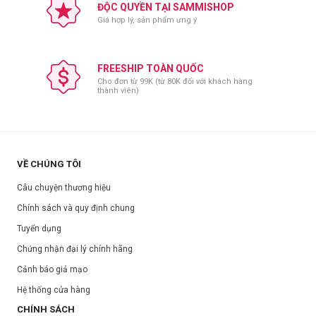
ĐỘC QUYỀN TẠI SAMMISHOP
Bước 2: Làm ướt da mặt với nước sạch.
Giá hợp lý, sản phẩm ưng ý
Bước 3: Lấy dung dịch trong gói khăn, tạo bọt và xoa nhẹ lên mặt
để rửa sạch.
Bước 4: Rửa lại mặt với nước sạch.
FREESHIP TOÀN QUỐC
Cho đơn từ 99K (từ 80K đối với khách hàng
Bước 5: Giặt lại khăn và lau khô mặt.
thành viên)
Bảo quản:
Để nơi khô ráo, thoáng mát.
Tránh ánh nắng trực tiếp.
Đóng nắp sau khi sử dụng
VỀ CHÚNG TÔI
Thông số sản phẩm:
Câu chuyện thương hiệu
Thương hiệu:
DÉ SEE
Chính sách và quy định chung
Xuất xứ:
Việt Nam
Tuyển dụng
Khối lượng:
30 gói/1 hộp
Chứng nhận đại lý chính hãng
Hạn sử dụng:
Xem trên bao bì sản phẩm.
Cảnh báo giả mạo
Ngày sản xuất:
Xem trên bao bì sản phẩm.
Hệ thống cửa hàng
CHÍNH SÁCH