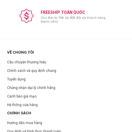
Thương hiệu:
Dr.Oracle
Xuất xứ:
Hàn Quốc
FREESHIP TOÀN QUỐC
Dung tích:
25ml
Cho đơn từ 99K (từ 80K đối với khách hàng
thành viên)
Hạn sử dụng:
Xem trên bao bì sản phẩm.
Ngày sản xuất:
Xem trên bao bì sản phẩm.
VỀ CHÚNG TÔI
Câu chuyện thương hiệu
Chính sách và quy định chung
Tuyển dụng
Chứng nhận đại lý chính hãng
Cảnh báo giả mạo
Hệ thống cửa hàng
CHÍNH SÁCH
Hướng dẫn mua hàng
Quy định và hình thức thanh toán