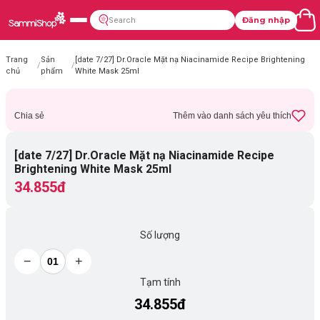
Đăng nhập
Trang
Sản
[date 7/27] Dr.Oracle Mặt nạ Niacinamide Recipe Brightening
/
/
chủ
phẩm
White Mask 25ml
Chia sẻ
Thêm vào danh sách yêu thích
[date 7/27] Dr.Oracle Mặt nạ Niacinamide Recipe
Brightening White Mask 25ml
34.855đ
Số lượng
−
+
Tạm tính
34.855đ