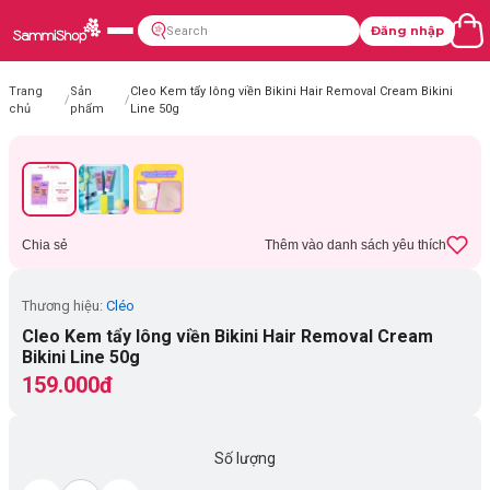
Đăng nhập
Trang
Sản
Cleo Kem tẩy lông viền Bikini Hair Removal Cream Bikini
/
/
chủ
phẩm
Line 50g
Chia sẻ
Thêm vào danh sách yêu thích
Thương hiệu:
Cléo
Cleo Kem tẩy lông viền Bikini Hair Removal Cream
Bikini Line 50g
159.000đ
Số lượng